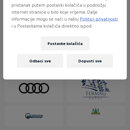
pristanak putem postavki kolačića u podnožju
Ime i prezime
internet stranice u bilo koje vrijeme. Dalje
informacije mogu se naći u našoj
Politici privatnosti
Godina rođenja
i u Postavkama kolačića direktno ispod.
Disciplina (skije ili snowboard)
Kontakt telefon
Postavke kolačića
Partneri
Odbaci sve
Dopusti sve