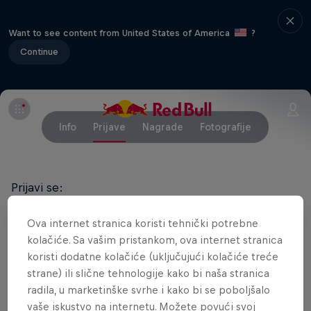
Want to see content from United States of America
?
Continue
Info
Prijave
Nagrade
Fotografije
Prijavi se:
odmah, na mail
homerun@jahorina.org
ili 066
Ova internet stranica koristi tehnički potrebne
000 220 (062 344 782)
kolačiće. Sa vašim pristankom, ova internet stranica
koristi dodatne kolačiće (uključujući kolačiće treće
na dan trke od 11 do 14 sati u Red Bull šatoru
strane) ili slične tehnologije kako bi naša stranica
ispred Hotela Termag na Jahorini
radila, u marketinške svrhe i kako bi se poboljšalo
vaše iskustvo na internetu. Možete povući svoj
Potrebni podaci za prijavu: