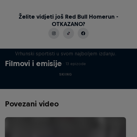
Želite vidjeti još Red Bull Homerun -
OTKAZANO?
Heroji zime
Vrhunski sportisti u svom najboljem izdanju.
Filmovi i emisije
1 Sezona · 13 epizode
SKIING
Povezani video