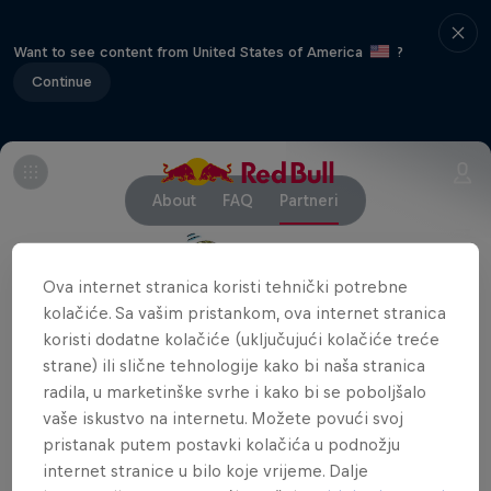
Want to see content from United States of America
?
Continue
About
FAQ
Partneri
Ova internet stranica koristi tehnički potrebne
kolačiće. Sa vašim pristankom, ova internet stranica
koristi dodatne kolačiće (uključujući kolačiće treće
strane) ili slične tehnologije kako bi naša stranica
radila, u marketinške svrhe i kako bi se poboljšalo
vaše iskustvo na internetu. Možete povući svoj
pristanak putem postavki kolačića u podnožju
internet stranice u bilo koje vrijeme. Dalje