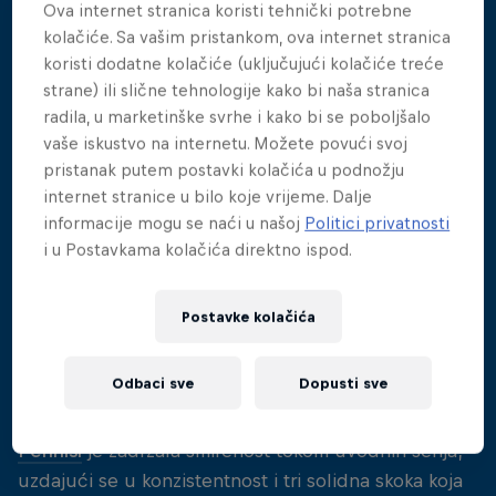
Ova internet stranica koristi tehnički potrebne
Kanađanke
Molly Carlson
, koja je u Boston stigla
kolačiće. Sa vašim pristankom, ova internet stranica
svježa i motivisana nakon osvajanja titule na
koristi dodatne kolačiće (uključujući kolačiće treće
Svjetskom prvenstvu u vodenim sportovima, i
strane) ili slične tehnologije kako bi naša stranica
Rhiannan Iffland
, šestostruke šampionke Red Bull
radila, u marketinške svrhe i kako bi se poboljšalo
Cliff Diving Svjetskog prvenstva.
vaše iskustvo na internetu. Možete povući svoj
pristanak putem postavki kolačića u podnožju
Carlson je nakon obaveznog skoka u prvoj seriji bila
internet stranice u bilo koje vrijeme. Dalje
vodeća. No, sa vodeće pozicije ju je ubrzo potisnula
informacije mogu se naći u našoj
Politici privatnosti
Iffland, koja je željela da započne pobjednički niz
i u Postavkama kolačića direktno ispod.
već na početku sezone i Boston doda svom dugom
popisu pobjeda. Nakon treće serije Iffland je i dalje
Postavke kolačića
držala vodstvo, zahvaljujući dobro pogođenom
balansu između konzistentnosti i koeficijenta težine,
Odbaci sve
Dopusti sve
te tri ocjene 8,5 koje su joj sudije dodijelile za njen
prvi skok po slobodnom izboru. Australka
Xantheia
Pennisi
je zadržala smirenost tokom uvodnih serija,
uzdajući se u konzistentnost i tri solidna skoka koja