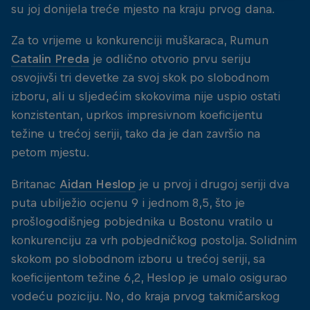
su joj donijela treće mjesto na kraju prvog dana.
Za to vrijeme u konkurenciji muškaraca, Rumun
Catalin Preda
je odlično otvorio prvu seriju
osvojivši tri devetke za svoj skok po slobodnom
izboru, ali u sljedećim skokovima nije uspio ostati
konzistentan, uprkos impresivnom koeficijentu
težine u trećoj seriji, tako da je dan završio na
petom mjestu.
Britanac
Aidan Heslop
je u prvoj i drugoj seriji dva
puta ubilježio ocjenu 9 i jednom 8,5, što je
prošlogodišnjeg pobjednika u Bostonu vratilo u
konkurenciju za vrh pobjedničkog postolja. Solidnim
skokom po slobodnom izboru u trećoj seriji, sa
koeficijentom težine 6,2, Heslop je umalo osigurao
vodeću poziciju. No, do kraja prvog takmičarskog