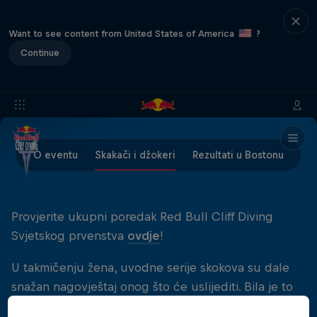
Want to see content from United States of America
?
Continue
O eventu
Skakači i džokeri
Rezultati u Bostonu
Provjerite ukupni poredak Red Bull Cliff Diving
Svjetskog prvenstva
ovdje
!
U takmičenju žena, uvodne serije skokova su dale
snažan nagovještaj onog što će uslijediti. Bila je to
borba za prvo mjesto između dvije skakačice -