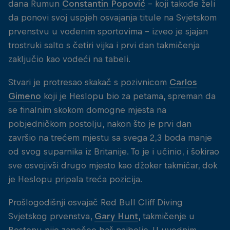
dana Rumun
Constantin Popović
- koji takođe želi
da ponovi svoj uspjeh osvajanja titule na Svjetskom
prvenstvu u vodenim sportovima - izveo je sjajan
trostruki salto s četiri vijka i prvi dan takmičenja
zaključio kao vodeći na tabeli.
Stvari je protresao skakač s pozivnicom
Carlos
Gimeno
koji je Heslopu bio za petama, spreman da
se finalnim skokom domogne mjesta na
pobjedničkom postolju, nakon što je prvi dan
završio na trećem mjestu sa svega 2,3 boda manje
od svog suparnika iz Britanije. To je i učinio, i šokirao
sve osvojivši drugo mjesto kao džoker takmičar, dok
je Heslopu pripala treća pozicija.
Prošlogodišnji osvajač Red Bull Cliff Diving
Svjetskog prvenstva,
Gary Hunt
, takmičenje u
Bostonu nije započeo baš najbolje. U uvodnim