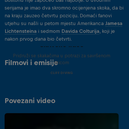
serijama je imao dva skromno ocijenjena skoka, da bi
na kraju zauzeo četvrtu poziciju. Domaći fanovi
utjehu su našli u petom mjestu Amerikanca
Jamesa
Lichtensteina
i sedmom
Davida Colturija
, koji je
nakon prvog dana bio četvrti.
Skrivene litice
Pridruži se skakačima u potrazi za savršenom
Filmovi i emisije
liticom
CLIFF DIVING
Povezani video