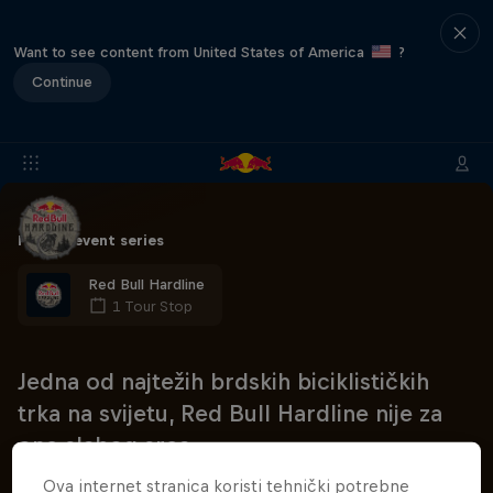
Want to see content from United States of America
?
Continue
Part of event series
Red Bull Hardline
1 Tour Stop
Jedna od najtežih brdskih biciklističkih
trka na svijetu, Red Bull Hardline nije za
one slabog srca.
Ova internet stranica koristi tehnički potrebne