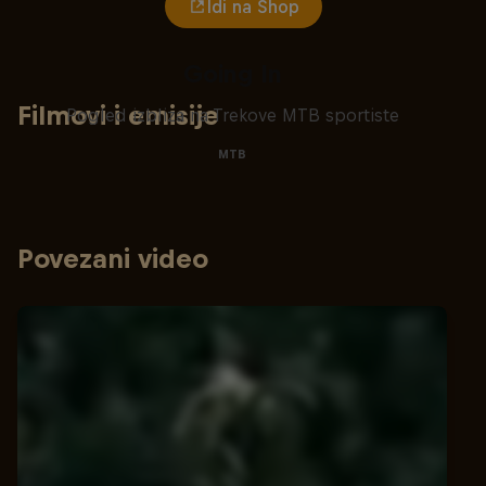
Idi na Shop
Going In
Filmovi i emisije
Pogled izbliza na Trekove MTB sportiste
MTB
Povezani video