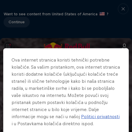
Want to see content from United States of America
?
Continue
Ova internet stranica koristi tehnički potrebne
kolačiće. Sa vašim pristankom, ova internet stranica
koristi dodatne kolačiće (uključujući kolačiće treće
strane) ili slične tehnologije kako bi naša stranica
radila, u marketinške svrhe i kako bi se poboljšalo
vaše iskustvo na internetu. Možete povući svoj
pristanak putem postavki kolačića u podnožju
internet stranice u bilo koje vrijeme. Dalje
informacije mogu se naći u našoj
Politici privatnosti
i u Postavkama kolačića direktno ispod.