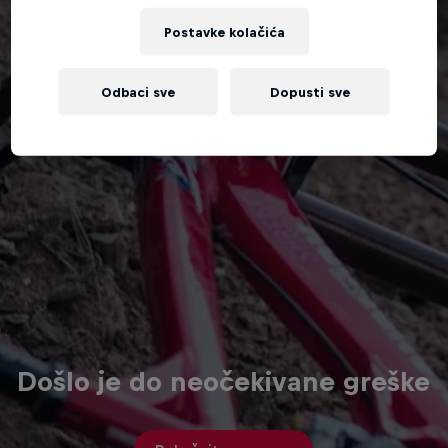
Postavke kolačića
Odbaci sve
Dopusti sve
Došlo je do neočekivane greške