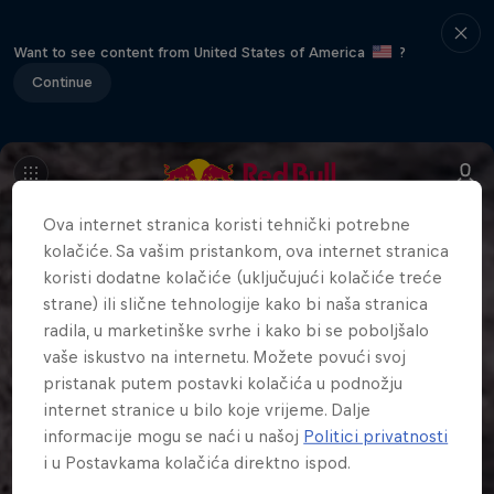
Want to see content from United States of America
?
Continue
Ova internet stranica koristi tehnički potrebne
kolačiće. Sa vašim pristankom, ova internet stranica
koristi dodatne kolačiće (uključujući kolačiće treće
strane) ili slične tehnologije kako bi naša stranica
radila, u marketinške svrhe i kako bi se poboljšalo
vaše iskustvo na internetu. Možete povući svoj
pristanak putem postavki kolačića u podnožju
internet stranice u bilo koje vrijeme. Dalje
informacije mogu se naći u našoj
Politici privatnosti
i u Postavkama kolačića direktno ispod.