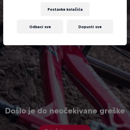
Postavke kolačića
Odbaci sve
Dopusti sve
Došlo je do neočekivane greške