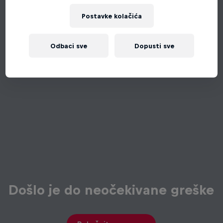
Postavke kolačića
Odbaci sve
Dopusti sve
Došlo je do neočekivane greške