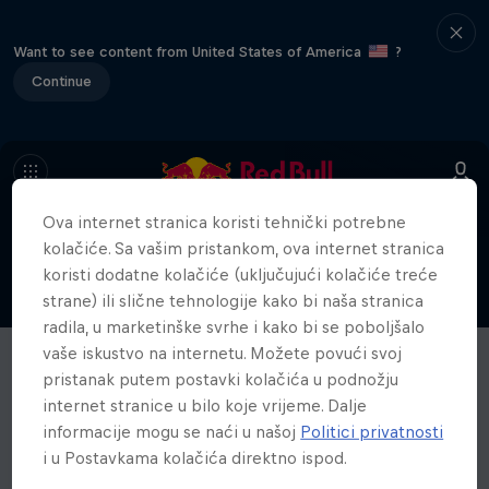
Want to see content from United States of America
?
Continue
Ova internet stranica koristi tehnički potrebne
kolačiće. Sa vašim pristankom, ova internet stranica
koristi dodatne kolačiće (uključujući kolačiće treće
strane) ili slične tehnologije kako bi naša stranica
radila, u marketinške svrhe i kako bi se poboljšalo
vaše iskustvo na internetu. Možete povući svoj
pristanak putem postavki kolačića u podnožju
internet stranice u bilo koje vrijeme. Dalje
informacije mogu se naći u našoj
Politici privatnosti
i u Postavkama kolačića direktno ispod.