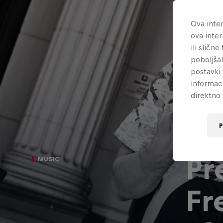
Ova inter
ova inter
ili sličn
poboljša
postavki 
informac
direktno 
P
Pr
MUSIC
Fr