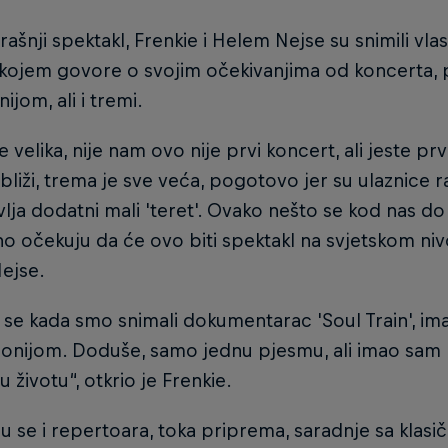
rašnji spektakl, Frenkie i Helem Nejse su snimili vlast
u kojem govore o svojim očekivanjima od koncerta,
ijom, ali i tremi.
e velika, nije nam ovo nije prvi koncert, ali jeste pr
bliži, trema je sve veća, pogotovo jer su ulaznice 
lja dodatni mali 'teret'. Ovako nešto se kod nas do sa
o očekuju da će ovo biti spektakl na svjetskom nivo
ejse.
se kada smo snimali dokumentarac 'Soul Train', im
monijom. Doduše, samo jednu pjesmu, ali imao sam
u životu“, otkrio je Frenkie.
su se i repertoara, toka priprema, saradnje sa klasi