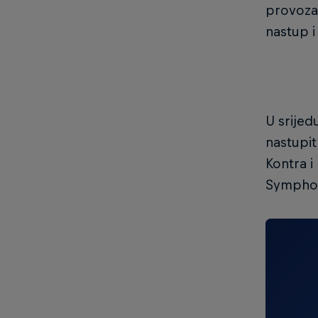
provozal
nastup i
U srijed
nastupit
Kontra i
Symphon