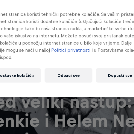
net stranica koristi tehnički potrebne kolačiće. Sa vašim prist
net stranica koristi dodatne kolačiće (uključujući kolačiće treće
e tehnologije kako bi naša stranica radila, u marketinške svrhe i k
lo vaše iskustvo na internetu. Možete povući svoj pristanak pu
kolačića u podnožju internet stranice u bilo koje vrijeme. Dalje
ije mogu se naći u našoj
Politici privatnosti
i u Postavkama kola
ispod.
ostavke kolačića
Odbaci sve
Dopusti sve
ed veliki nastup:
enkie i Helem Ne