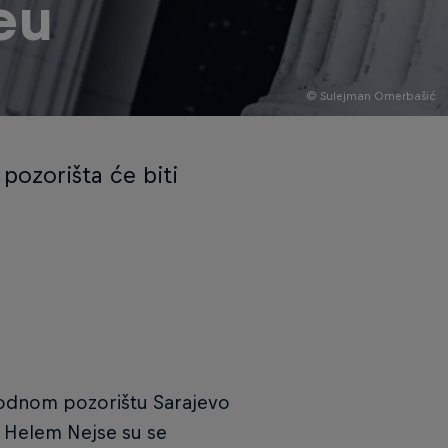
eu
© Sulejman Omerbašić
 pozorišta će biti
arodnom pozorištu Sarajevo
 i Helem Nejse su se