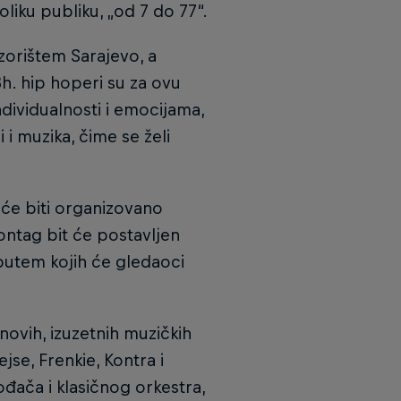
liku publiku, „od 7 do 77“.
zorištem Sarajevo, a
h. hip hoperi su za ovu
ndividualnosti i emocijama,
i muzika, čime se želi
a će biti organizovano
ntag bit će postavljen
putem kojih će gledaoci
novih, izuzetnih muzičkih
jse, Frenkie, Kontra i
đača i klasičnog orkestra,