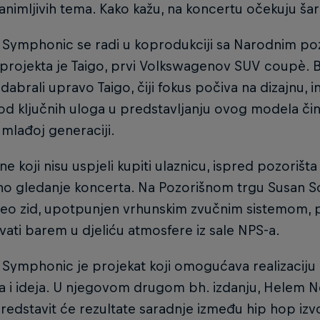
animljivih tema. Kako kažu, na koncertu očekuju šaro
 Symphonic se radi u koprodukciji sa Narodnim po
projekta je Taigo, prvi Volkswagenov SUV coupè. B
dabrali upravo Taigo, čiji fokus počiva na dizajnu, i
od ključnih uloga u predstavljanju ovog modela čini 
i mlađoj generaciji.
ne koji nisu uspjeli kupiti ulaznicu, ispred pozorišt
no gledanje koncerta. Na Pozorišnom trgu Susan So
ideo zid, upotpunjen vrhunskim zvučnim sistemom, 
vati barem u djeliću atmosfere iz sale NPS-a.
 Symphonic je projekat koji omogućava realizaciju 
ja i ideja. U njegovom drugom bh. izdanju, Helem Ne
redstavit će rezultate saradnje između hip hop izvo