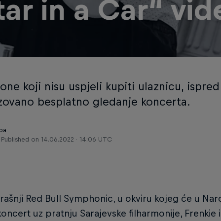
tar in a Car“ vid
one koji nisu uspjeli kupiti ulaznicu, ispred
zovano besplatno gledanje koncerta.
.ba
Published on
14.06.2022 · 14:06 UTC
rašnji Red Bull Symphonic, u okviru kojeg će u N
koncert uz pratnju Sarajevske filharmonije, Frenkie