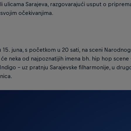
i ulicama Sarajeva, razgovarajući usput o priprem
 svojim očekivanjima.
u 15. juna, s početkom u 20 sati, na sceni Narodno
 će neka od najpoznatijih imena bh. hip hop scene 
 Indigo - uz pratnju Sarajevske filharmonije, u drug
ica.