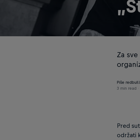
„S
Za sve 
organi
Piše redbull
3 min read
Pred sut
održati 