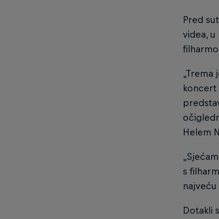
Pred sut
videa, 
filharmon
„Trema j
koncert 
predstav
očigledn
Helem N
„Sjećam 
s filhar
najveću 
Dotakli 