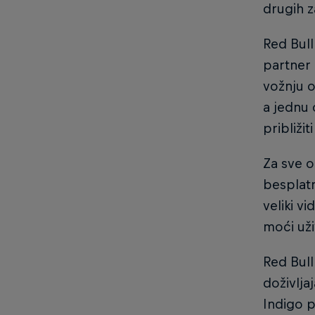
drugih z
Red Bull
partner 
vožnju o
a jednu 
približit
Za sve o
besplat
veliki v
moći uži
Red Bull
doživlja
Indigo p