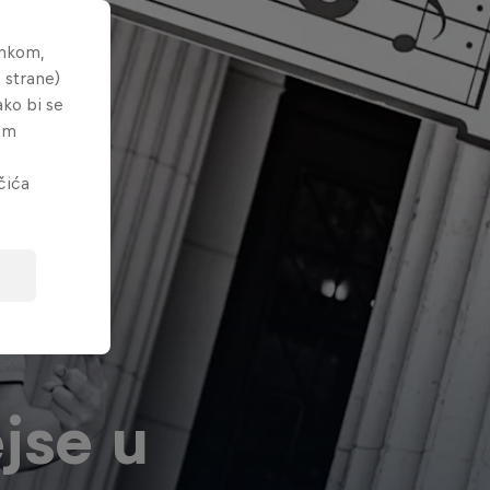
ankom,
 strane)
ako bi se
tem
čića
jse u