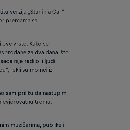
itu verziju „Star in a Car“
 pripremama sa
vi ove vrste. Kako se
rasprodane za dva dana, što
da nije radilo, i ljudi
u“, rekli su momci iz
ao sam priliku da nastupim
 nevjerovatnu tremu,
čnim muzičarima, publike i