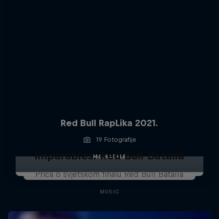
Red Bull RapLika 2021.
19 Fotografije
Imparables: Red Bull Batalla
MC BATTLE
Priča o svjetskom finalu Red Bull Batalla
MUSIC