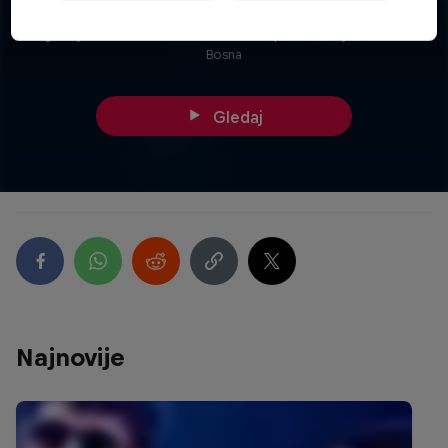
VIDEO: Red Bull RapLika 2022
Pogledaj aftermovie sa finala Red Bull RapLika u sarajevskom Kinu
Bosna
Gledaj
Najnovije