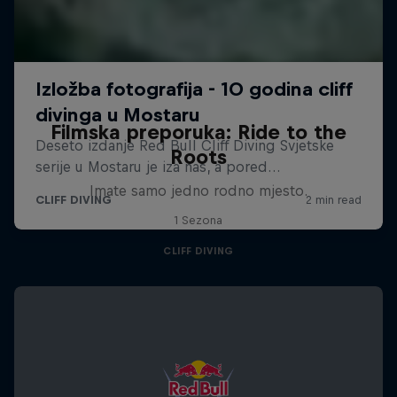
Filmska preporuka: Ride to the
Roots
Imate samo jedno rodno mjesto.
1 Sezona
CLIFF DIVING