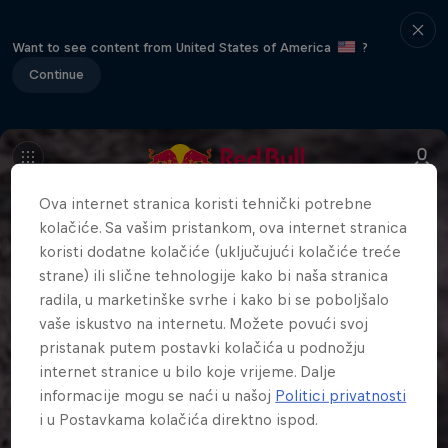
Want to see content from United States of America
?
Continue
Ova internet stranica koristi tehnički potrebne
kolačiće. Sa vašim pristankom, ova internet stranica
koristi dodatne kolačiće (uključujući kolačiće treće
strane) ili slične tehnologije kako bi naša stranica
radila, u marketinške svrhe i kako bi se poboljšalo
vaše iskustvo na internetu. Možete povući svoj
pristanak putem postavki kolačića u podnožju
internet stranice u bilo koje vrijeme. Dalje
informacije mogu se naći u našoj
Politici privatnosti
i u Postavkama kolačića direktno ispod.