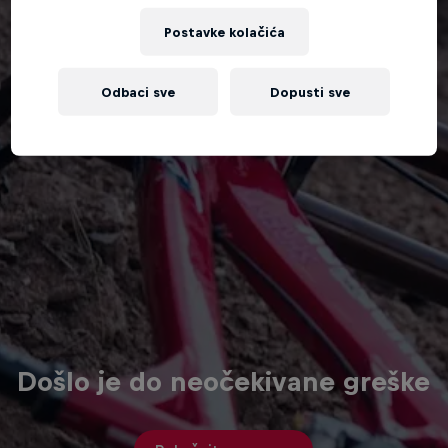
Postavke kolačića
Odbaci sve
Dopusti sve
Došlo je do neočekivane greške