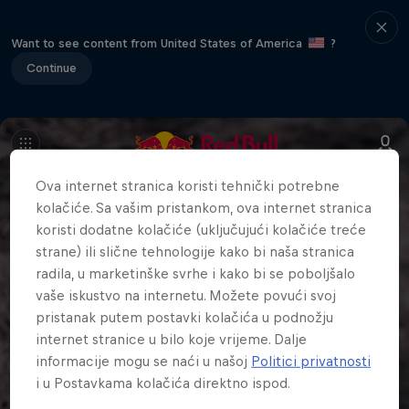
Want to see content from United States of America
?
Continue
Ova internet stranica koristi tehnički potrebne
kolačiće. Sa vašim pristankom, ova internet stranica
koristi dodatne kolačiće (uključujući kolačiće treće
strane) ili slične tehnologije kako bi naša stranica
radila, u marketinške svrhe i kako bi se poboljšalo
vaše iskustvo na internetu. Možete povući svoj
pristanak putem postavki kolačića u podnožju
internet stranice u bilo koje vrijeme. Dalje
informacije mogu se naći u našoj
Politici privatnosti
i u Postavkama kolačića direktno ispod.