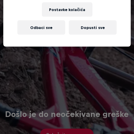
Postavke kolačića
Odbaci sve
Dopusti sve
Došlo je do neočekivane greške