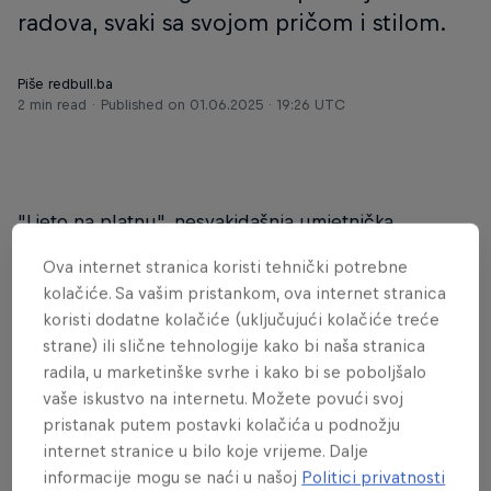
radova, svaki sa svojom pričom i stilom.
Piše redbull.ba
2 min read
Published on
01.06.2025 · 19:26 UTC
"Ljeto na platnu", nesvakidašnja umjetnička
aktivacija koja je spojila prirodu, kreativnost i
Ova internet stranica koristi tehnički potrebne
energiju, održana je proteklog vikenda u krugu
kolačiće. Sa vašim pristankom, ova internet stranica
kampusa Univerziteta “Džemal Bijedić” u Mostaru, a
koristi dodatne kolačiće (uključujući kolačiće treće
u okviru koje su studenti u posebno pripremljenom
strane) ili slične tehnologije kako bi naša stranica
“art ringu” imali priliku iskazati svoj doživljaj nove
radila, u marketinške svrhe i kako bi se poboljšalo
Red Bull Summer edicije.
vaše iskustvo na internetu. Možete povući svoj
pristanak putem postavki kolačića u podnožju
Nakon zajedničkog “taste testa” kada su svi prisutni
internet stranice u bilo koje vrijeme. Dalje
studenti u istom trenutku uzeli prvi gutljaj nove
informacije mogu se naći u našoj
Politici privatnosti