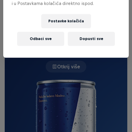
i u Postavkama kolačića direktno ispod.
Summer edicije, uslijedio je "wow efekt" koji je
postavio ton za ostatak dana.
Postavke kolačića
IZVORNI RED BULL
Odbaci sve
Dopusti sve
Red Bull Energy Drink
Otkrij više