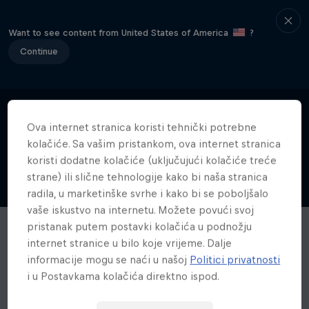
Want to see content from United States of America
?
Continue
Ova internet stranica koristi tehnički potrebne
kolačiće. Sa vašim pristankom, ova internet stranica
koristi dodatne kolačiće (uključujući kolačiće treće
strane) ili slične tehnologije kako bi naša stranica
radila, u marketinške svrhe i kako bi se poboljšalo
vaše iskustvo na internetu. Možete povući svoj
pristanak putem postavki kolačića u podnožju
internet stranice u bilo koje vrijeme. Dalje
informacije mogu se naći u našoj
Politici privatnosti
i u Postavkama kolačića direktno ispod.