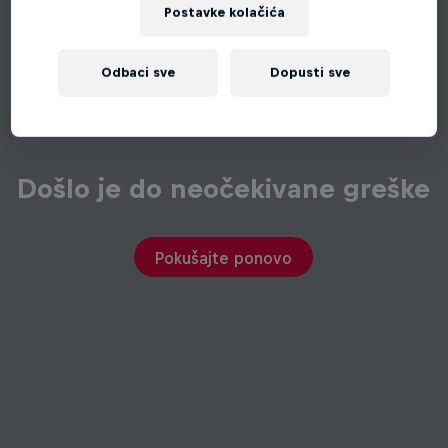
Postavke kolačića
Odbaci sve
Dopusti sve
Došlo je do neočekivane greške
Pokušajte ponovo