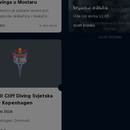
Filmska preporuka: Riv
u Cliff Divingu
Žestoka konkurencija Red Bull
Divinga
CLIFF DIVING
l Cliff Diving Svjetska
 - Kopenhagen
ni 2026
nhagen, Denmark