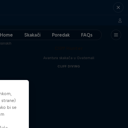
Home
Skakači
Poredak
FAQs
isinskih
Cliff Hunter
Avantura skakača u Gvatemali
CLIFF DIVING
ankom,
 strane)
ako bi se
tem
čića