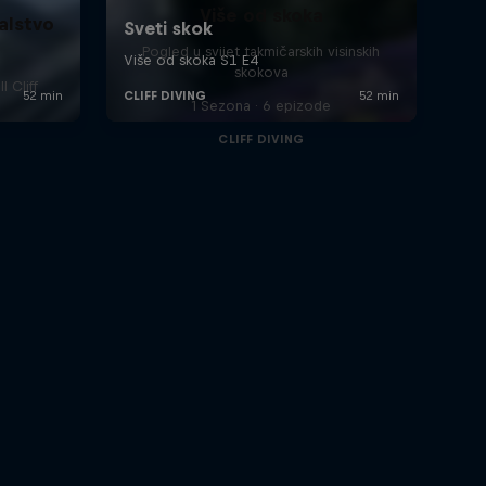
Više od skoka
alstvo
Pogled u svijet takmičarskih visinskih
skokova
 Cliff
1 Sezona · 6 epizode
CLIFF DIVING