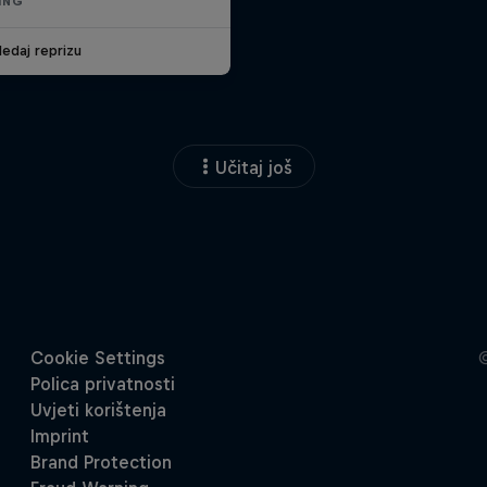
VING
edaj reprizu
Učitaj još