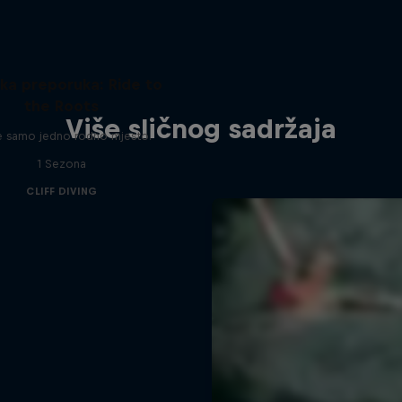
ka preporuka: Ride to
the Roots
Više sličnog sadržaja
e samo jedno rodno mjesto.
1 Sezona
CLIFF DIVING