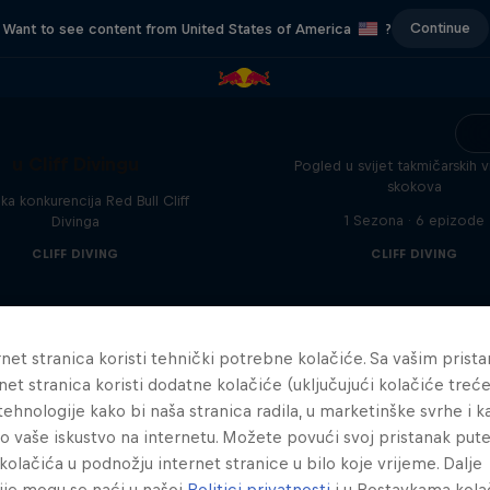
Continue
Want to see content from United States of America
?
Više od skoka
ka preporuka: Rivalstvo
u Cliff Divingu
Pogled u svijet takmičarskih v
skokova
ka konkurencija Red Bull Cliff
1 Sezona · 6 epizode
Divinga
CLIFF DIVING
CLIFF DIVING
net stranica koristi tehnički potrebne kolačiće. Sa vašim prist
net stranica koristi dodatne kolačiće (uključujući kolačiće treće
e tehnologije kako bi naša stranica radila, u marketinške svrhe i k
lo vaše iskustvo na internetu. Možete povući svoj pristanak pu
kolačića u podnožju internet stranice u bilo koje vrijeme. Dalje
ije mogu se naći u našoj
Politici privatnosti
i u Postavkama kola