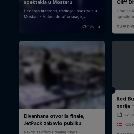
Red Bul
serija
27 Ju
Kope