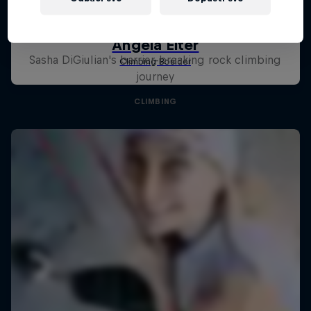
FILMSKA PREPORUKA: Here to
Climb
Sasha DiGiulian's barrier-breaking rock climbing
journey
CLIMBING