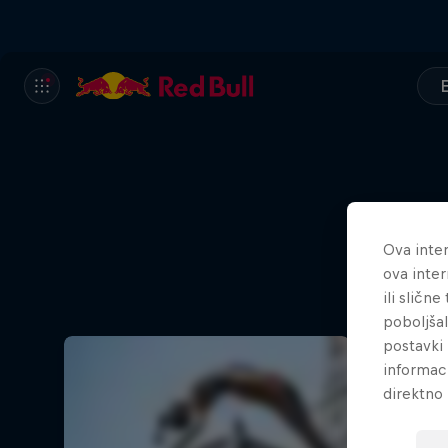
Ova inter
(Un)c
ova inter
ili sličn
poboljša
postavki 
informac
direktno 