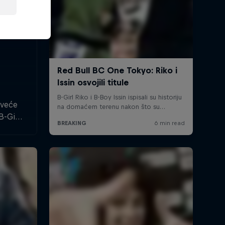
jveće
B-Girl
Svake
ica i
ore se
tave na