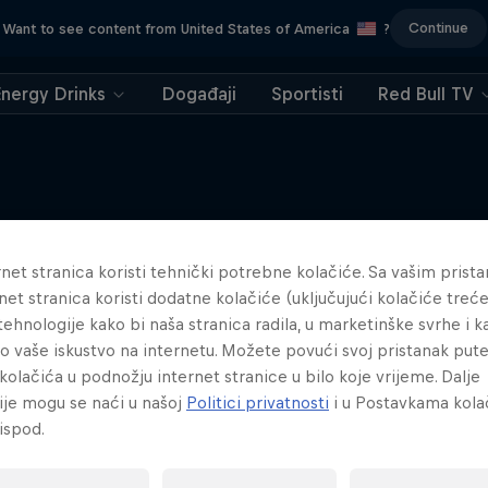
Continue
Want to see content from United States of America
?
Energy Drinks
Događaji
Sportisti
Red Bull TV
net stranica koristi tehnički potrebne kolačiće. Sa vašim prist
Više sličnog sadržaja
redited - priča o afro
net stranica koristi dodatne kolačiće (uključujući kolačiće treće
plesu
e tehnologije kako bi naša stranica radila, u marketinške svrhe i k
lo vaše iskustvo na internetu. Možete povući svoj pristanak pu
DANCE
kolačića u podnožju internet stranice u bilo koje vrijeme. Dalje
ije mogu se naći u našoj
Politici privatnosti
i u Postavkama kola
ispod.