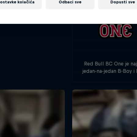
ostavke kolačića
Odbaci sve
Dopusti sve
Red Bull BC One je na
jedan-na-jedan B-Boy i 
takmičenje na svijetu. 
godine, hiljade plesač
plesača širom svijeta b
za šansu da se se preds
svjetskom finalu.