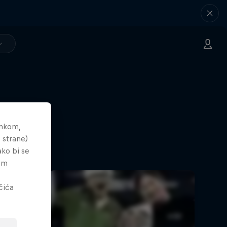
ankom,
 strane)
ako bi se
tem
čića