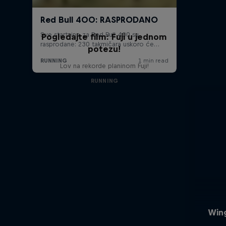
Pogledajte film: Fuji u jednom
potezu!
Lov na rekorde planinom Fuji!
RUNNING
Wing