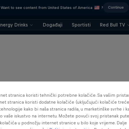
Continue
Want to see content from United States of America
?
Energy Drinks
Događaji
Sportisti
Red Bull TV
net stranica koristi tehnički potrebne kolačiće. Sa vašim prist
net stranica koristi dodatne kolačiće (uključujući kolačiće treće
e tehnologije kako bi naša stranica radila, u marketinške svrhe i k
lo vaše iskustvo na internetu. Možete povući svoj pristanak pu
kolačića u podnožju internet stranice u bilo koje vrijeme. Dalje