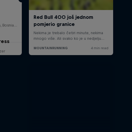
Olimpijska skakaonica Igman, Bosnia and Herzegovina
ress
zer