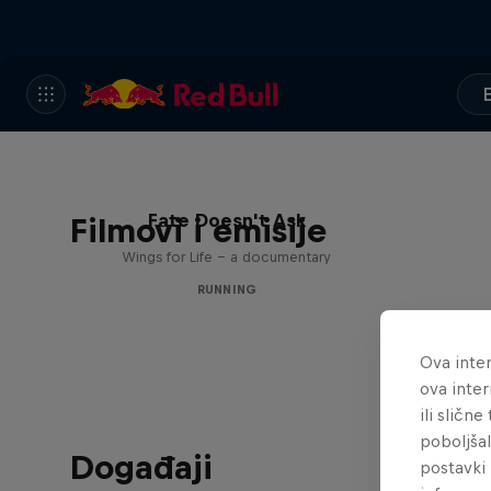
Fate Doesn't Ask
Filmovi i emisije
Wings for Life – a documentary
RUNNING
Ova inter
ova inter
ili sličn
poboljša
Događaji
postavki 