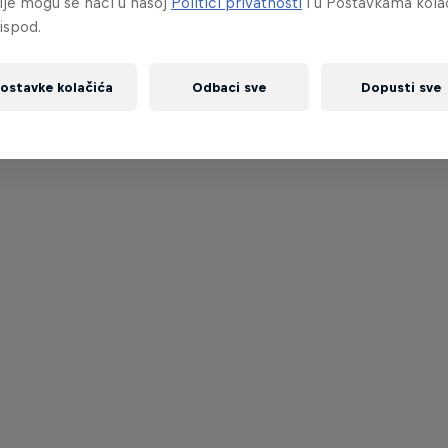
ije mogu se naći u našoj
Politici privatnosti
i u Postavkama kola
ispod.
ostavke kolačića
Odbaci sve
Dopusti sve