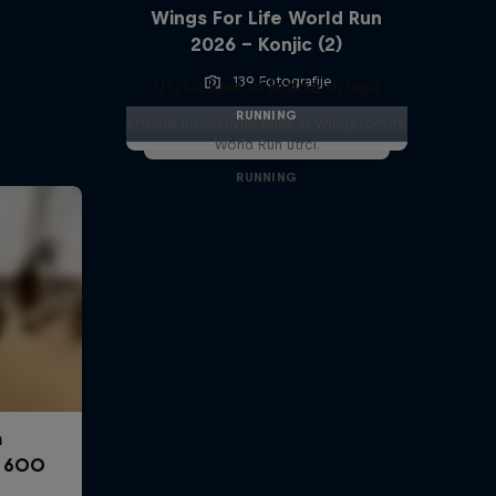
Wings For Life World Run
2026 - Konjic (2)
139 Fotografije
Utrka kao ni jedna druga
RUNNING
Otkrijte inspirativne priče o Wings for Life
World Run utrci.
RUNNING