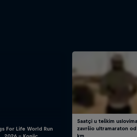
s For Life World Run
2026 - Konjic