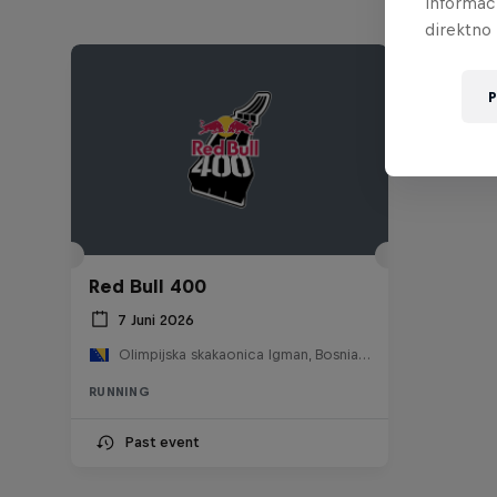
informac
direktno 
P
Red Bull 400
7 Juni 2026
Olimpijska skakaonica Igman, Bosnia and Herzegovina
RUNNING
Past event