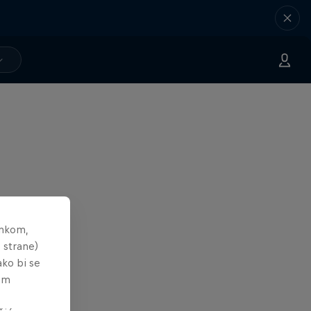
ankom,
 strane)
ako bi se
tem