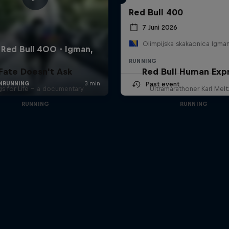
Red Bull 400
7 Juni 2026
RUNNING
Fate Doesn't Ask
Red Bull Human Exp
Past event
s for Life – a documentary
Ultramarathoner Karl Melt
RUNNING
RUNNING