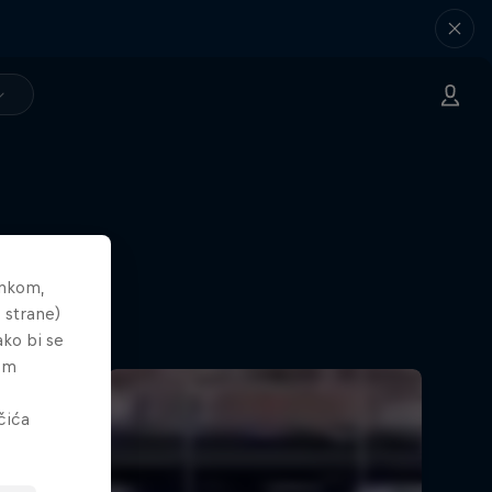
ankom,
 strane)
ako bi se
tem
čića