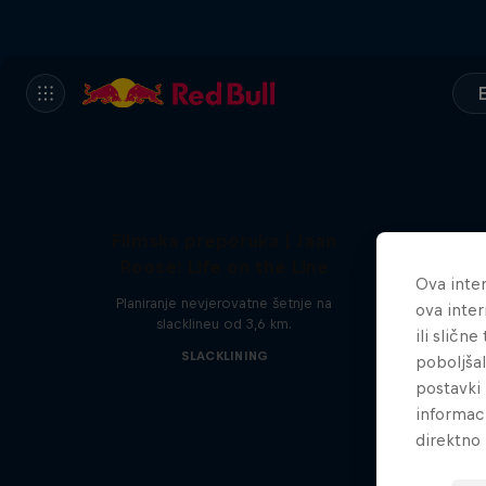
Filmska preporuka | Jaan
Roose: Life on the Line
Ova inter
Planiranje nevjerovatne šetnje na
ova inter
slacklineu od 3,6 km.
ili sličn
SLACKLINING
poboljša
postavki 
informac
direktno 