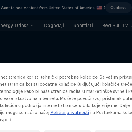
Continue
Want to see content from United States of America
?
Energy Drinks
Događaji
Sportisti
Red Bull TV
Više sličnog sadržaja
net stranica koristi tehnički potrebne kolačiće. Sa vašim prist
net stranica koristi dodatne kolačiće (uključujući kolačiće treće
e tehnologije kako bi naša stranica radila, u marketinške svrhe i k
lo vaše iskustvo na internetu. Možete povući svoj pristanak pu
kolačića u podnožju internet stranice u bilo koje vrijeme. Dalje
ije mogu se naći u našoj
Politici privatnosti
i u Postavkama kola
ispod.