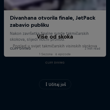
Više od skoka
Pogled u svijet takmičarskih visinskih skokova
1 Sezona · 6 epizode
CLIFF DIVING
Učitaj još