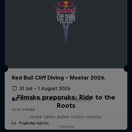
Red Bull Cliff Diving - Mostar 2026.
31 Juli – 1 August 2026
Filmska preporuka: Ride to the
Mostar, Bosnia and Herzegovina
Roots
CLIFF DIVING
Imate samo jedno rodno mjesto.
Pogledaj reprizu
1 Sezona