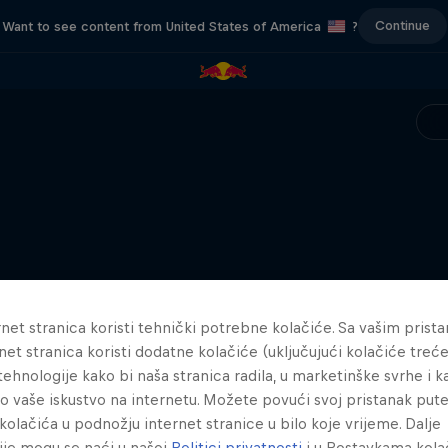
Continue
Want to see content from United States of America
?
net stranica koristi tehnički potrebne kolačiće. Sa vašim prist
net stranica koristi dodatne kolačiće (uključujući kolačiće treće
e tehnologije kako bi naša stranica radila, u marketinške svrhe i k
lo vaše iskustvo na internetu. Možete povući svoj pristanak pu
kolačića u podnožju internet stranice u bilo koje vrijeme. Dalje
ije mogu se naći u našoj
Politici privatnosti
i u Postavkama kola