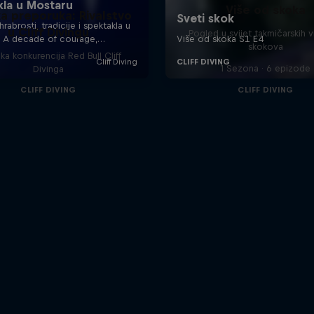
Više od skoka
ka preporuka: Rivalstvo
u Cliff Divingu
Pogled u svijet takmičarskih v
skokova
ka konkurencija Red Bull Cliff
1 Sezona · 6 epizode
Divinga
CLIFF DIVING
CLIFF DIVING