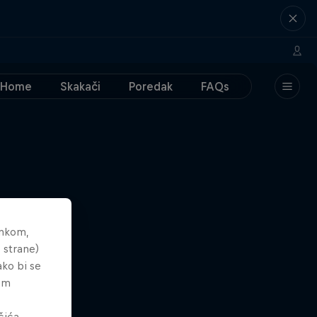
Home
Skakači
Poredak
FAQs
ankom,
 strane)
ako bi se
tem
čića