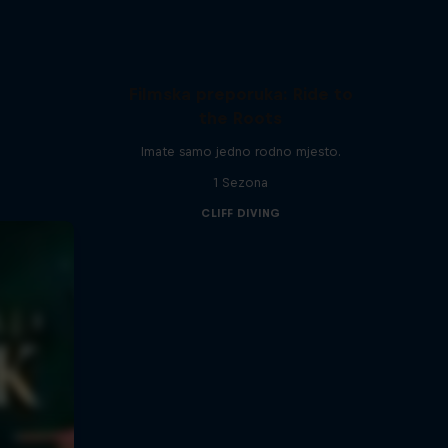
Filmska preporuka: Ride to
the Roots
Imate samo jedno rodno mjesto.
1 Sezona
CLIFF DIVING