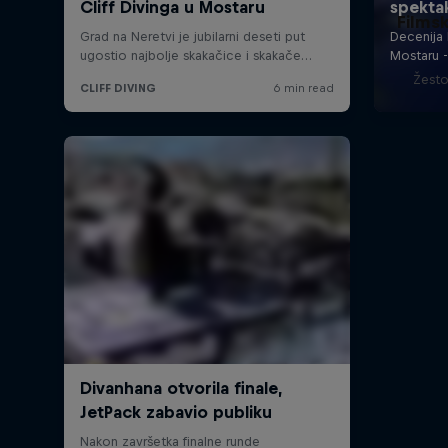
Films
Žesto