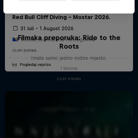
Red Bull Cliff Diving - Mostar 2026.
31 Juli – 1 August 2026
Filmska preporuka: Ride to the
Mostar, Bosnia and Herzegovina
Roots
CLIFF DIVING
Imate samo jedno rodno mjesto.
Pogledaj reprizu
1 Sezona
CLIFF DIVING