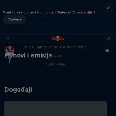
Want to see content from United States of America
?
Continue
Filmska preporuka: Ride to the
Roots
Imate samo jedno rodno mjesto.
Filmovi i emisije
1 Sezona
CLIFF DIVING
Događaji