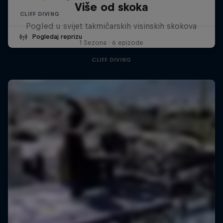
Više od skoka
CLIFF DIVING
Pogled u svijet takmičarskih visinskih skokova
Pogledaj reprizu
1 Sezona · 6 epizode
CLIFF DIVING