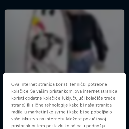
Ova internet stranica koristi tehnički potrebne
kolačiće. Sa vašim pristankom, ova internet stranica
koristi dodatne kolačiće (uključujući kolačiće treće
strane) ili slične tehnologije kako bi naša stranica
radila, u marketinške svrhe i kako bi se poboljšalo
vaše iskustvo na internetu. Možete povući svoj
pristanak putem postavki kolačića u podnožju