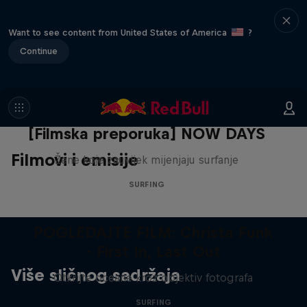
Want to see content from United States of America
?
Continue
[Filmska preporuka] NOW DAYS
Filmovi i emisije
Žene koje zauvijek mijenjaju surfanje
SURFING
POGLEDAJTE FILM: Christa Funk
- First In, Last Out
Više sličnog sadržaja
Otkrijte oceane kroz objektiv fotografa
SURFING