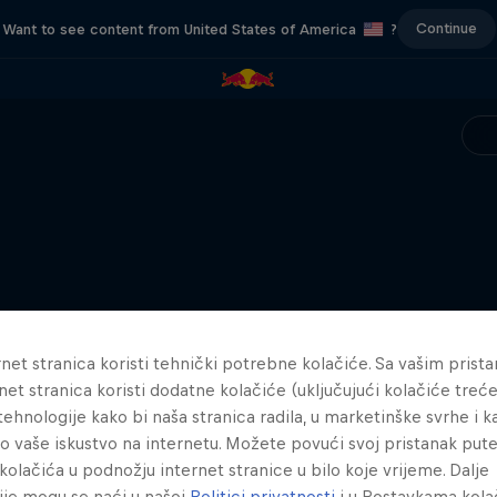
Continue
Want to see content from United States of America
?
net stranica koristi tehnički potrebne kolačiće. Sa vašim prist
net stranica koristi dodatne kolačiće (uključujući kolačiće treće
e tehnologije kako bi naša stranica radila, u marketinške svrhe i k
lo vaše iskustvo na internetu. Možete povući svoj pristanak pu
kolačića u podnožju internet stranice u bilo koje vrijeme. Dalje
ije mogu se naći u našoj
Politici privatnosti
i u Postavkama kola