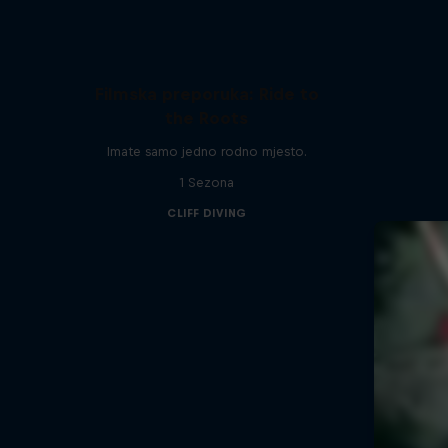
Filmska preporuka: Ride to
the Roots
Imate samo jedno rodno mjesto.
1 Sezona
CLIFF DIVING