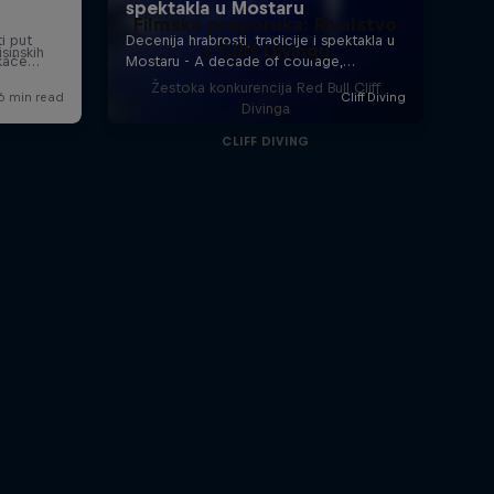
Filmska preporuka: Rivalstvo
u Cliff Divingu
isinskih
Žestoka konkurencija Red Bull Cliff
Divinga
CLIFF DIVING