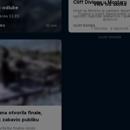
Više od skoka
Pogled u svijet takmičarskih v
skokova
1 Sezona · 6 epizode
CLIFF DIVING