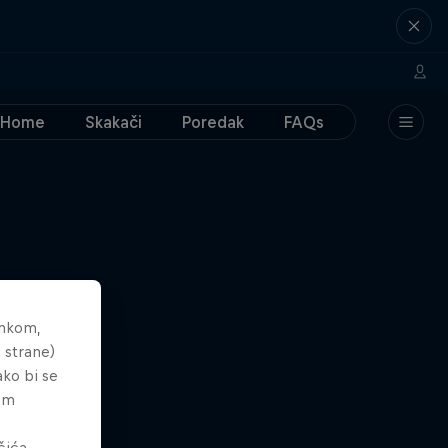
Home
Skakači
Poredak
FAQs
ankom,
 strane)
ako bi se
tem
čića