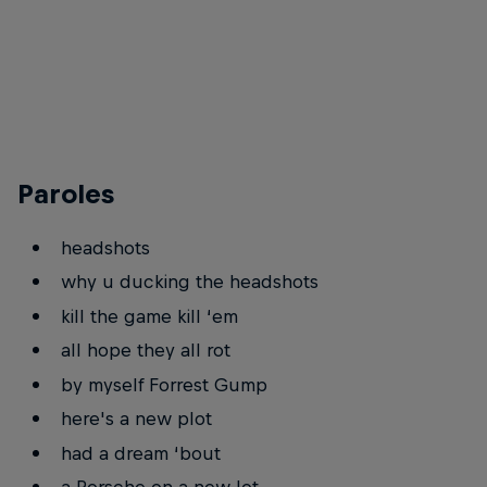
Chuki Beats
© Kemizz
Paroles
headshots
why u ducking the headshots
kill the game kill ‘em
all hope they all rot
by myself Forrest Gump
here's a new plot
had a dream ‘bout