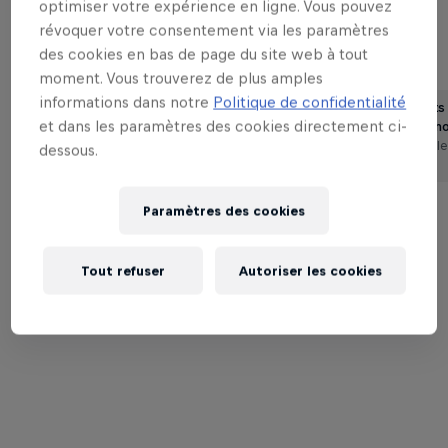
optimiser votre expérience en ligne. Vous pouvez
révoquer votre consentement via les paramètres
des cookies en bas de page du site web à tout
VOUS AIMEREZ AUSSI
moment. Vous trouverez de plus amples
informations dans notre
Politique de confidentialité
Red Bull 64 Bars
Chuki Beats 
et dans les paramètres des cookies directement ci-
meilleurs m
Le producteur Chuki Beats a
Temps de lec
dessous.
invité cinq rappeurs belges en
minutes
studio pour un marathon verbal
de 64 mesures chacun. Le
résultat ? Un feu d’artifice verbal
Paramètres des cookies
et musical !
Tout refuser
Autoriser les cookies