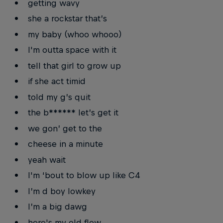
getting wavy
she a rockstar that’s
my baby (whoo whooo)
I'm outta space with it
tell that girl to grow up
if she act timid
told my g’s quit
the b****** let’s get it
we gon’ get to the
cheese in a minute
yeah wait
I'm ‘bout to blow up like C4
I’m d boy lowkey
I’m a big dawg
here's my old flow