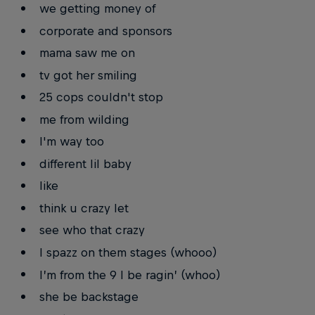
we getting money of
corporate and sponsors
mama saw me on
tv got her smiling
25 cops couldn't stop
me from wilding
I'm way too
different lil baby
like
think u crazy let
see who that crazy
I spazz on them stages (whooo)
I’m from the 9 I be ragin’ (whoo)
she be backstage