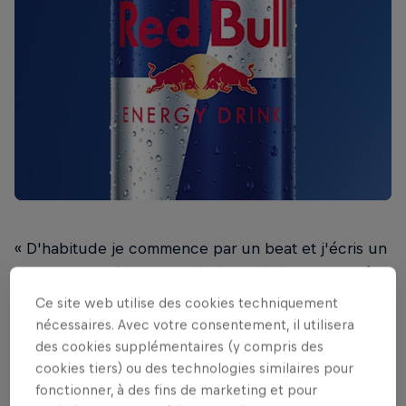
« D'habitude je commence par un beat et j'écris un
texte en fonction de celui-ci. Parfois je pars de zéro
pour les deux. Et très occasionnellement j'ai déjà
Ce site web utilise des cookies techniquement
un texte pour lequel je dois composer un
nécessaires. Avec votre consentement, il utilisera
instrumental. J’essaie de me l’approprier en me
des cookies supplémentaires (y compris des
cookies tiers) ou des technologies similaires pour
demandant ce que ferait K1D, puis je l’applique au
fonctionner, à des fins de marketing et pour
morceau. »