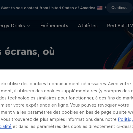
Continue
Want to see content from United States of America
?
ergy Drinks
Événements
Athlètes
Red Bull T
s écrans, où
web utilise des cookies techniquement nécessaires. Avec votre
ment, il utilisera des cookies supplémentaires (y compris des 
 des technologies similaires pour fonctionner, à des fins de mar
imiser votre expérience en ligne. Vous pouvez révoquer votre
ment via les paramètres des cookies en bas de page du site w
Vous trouverez de plus amples informations dans notre
Politiq
ialité
et dans les paramètres des cookies directement ci-desso