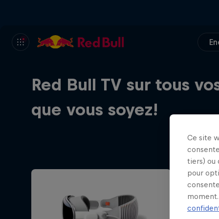
En
Red Bull TV sur tous vo
que vous soyez!
Ce site 
consente
tiers) ou
pour opt
consente
moment. 
confident