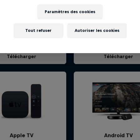
Paramètres des cookies
Tout refuser
Autoriser les cookies
iPhone, iPad
Android Phones & Ta
iOS 17.0+
Android 7.1+
Télécharger
Télécharger
Apple TV
Android TV