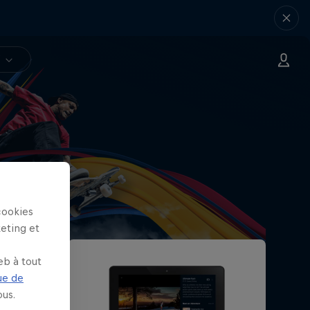
V
cookies
keting et
eb à tout
ue de
us.