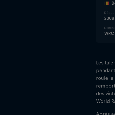
B
Début 
2008
Discipl
WRC
Les tale
pendant 
roule le
remporte
des vict
World Ra
Après av