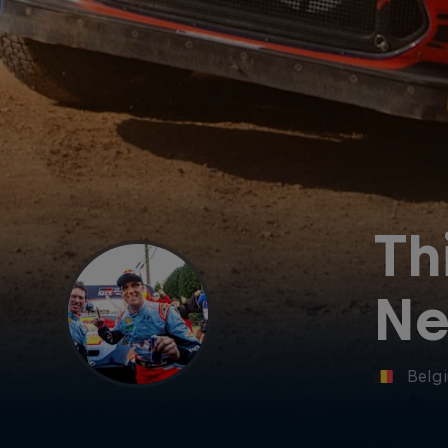
Th
Ne
Belg