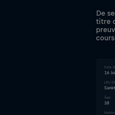
De se
titre
preuv
cours
Date d
16 Ju
LIEU 
Sankt
Âge
38
Nationa