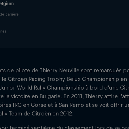
elgium
de carrière
ines
nts de pilote de Thierry Neuville sont remarqués po
le Citroën Racing Trophy Belux Championship en 20
 Junior World Rally Championship à bord d’une Cit
 la victoire en Bulgarie. En 2011, Thierry attire l’a
oires IRC en Corse et à San Remo et se voit offrir u
lly Team de Citroën en 2012.
oir terminé septième du classement lors de sa pre