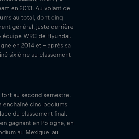
eam en 2013. Au volant de
ums au total, dont cinq
ment général, juste derrière
lle équipe WRC de Hyundai.
gne en 2014 et - après sa
iné sixième au classement
é fort au second semestre.
et a enchaîné cinq podiums
lace du classement final.
, en gagnant en Pologne, en
podium au Mexique, au