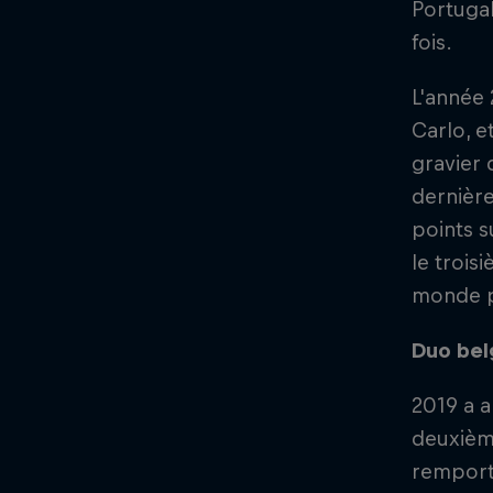
Portugal
fois.
L'année
Carlo, e
gravier 
dernière
points s
le trois
monde po
Duo bel
2019 a a
deuxième
remporté