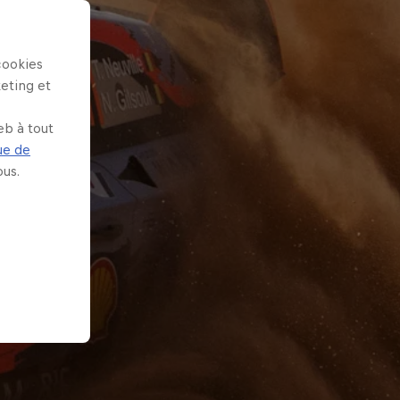
cookies
keting et
eb à tout
ue de
us.