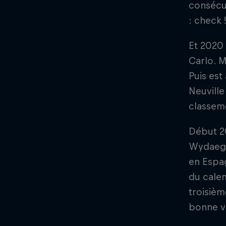
consécut
: check 
Et 2020
Carlo. M
Puis est
Neuville
classem
Début 20
Wydaegh
en Espag
du calen
troisièm
bonne vo