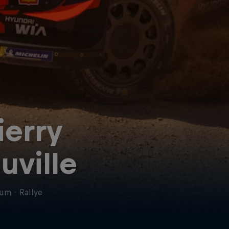
ierry
uville
ium
·
Rallye