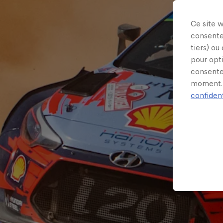
Ce site 
consente
tiers) ou
pour opt
consente
moment. 
confident