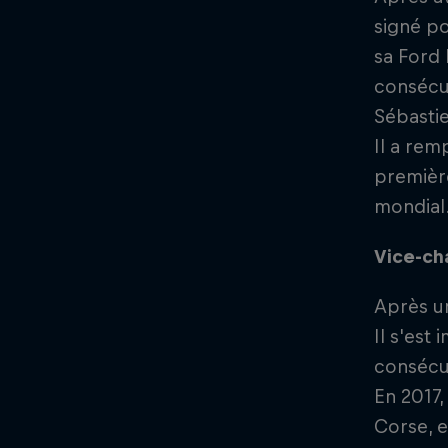
signé po
sa Ford 
consécut
Sébastie
Il a rem
premièr
mondial
Vice-c
Après un
Il s'est
consécut
En 2017,
Corse, e