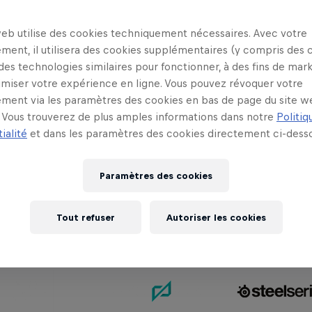
mmensément populaire ! En Belgique, quatre qualifi
es, suivies d'une finale nationale en ligne vendredi 
web utilise des cookies techniquement nécessaires. Avec votre
ment, il utilisera des cookies supplémentaires (y compris des 
 de VALORANT en Belgique ? Ce sont les membres d
 des technologies similaires pour fonctionner, à des fins de mar
ndront l'honneur de la Belgique lors de la finale 
imiser votre expérience en ligne. Vous pouvez révoquer votre
plus tard dans l'année ! Team ESIPHECULB de Bruxe
ment via les paramètres des cookies en bas de page du site w
xcitante et est devenue deuxième.
Vous trouverez de plus amples informations dans notre
Politiq
ialité
et dans les paramètres des cookies directement ci-desso
Paramètres des cookies
Partenaires
Tout refuser
Autoriser les cookies