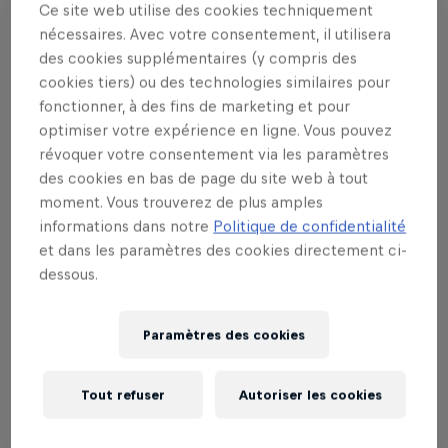
Ce site web utilise des cookies techniquement
Lous and The Yakuza
a reçu le prix d'
Artist of The
nécessaires. Avec votre consentement, il utilisera
Year
, et le phénomène pop a également terminé
des cookies supplémentaires (y compris des
deuxième dans les catégories
Best Album
et
Best
cookies tiers) ou des technologies similaires pour
Song
. Le rappeur bruxellois
Zwangere Guy
quant à
fonctionner, à des fins de marketing et pour
lui a décroché le prix du
Best Album
(BRUTAAL),
optimiser votre expérience en ligne. Vous pouvez
révoquer votre consentement via les paramètres
alors que la pochette de cet album a reçu
le prix
des cookies en bas de page du site web à tout
Marc Meulemans
.
moment. Vous trouverez de plus amples
informations dans notre
Politique de confidentialité
‘God Bless’ de
Hamza ft. Damso
est la
Best Song
et dans les paramètres des cookies directement ci-
de l'année, tandis que le producteur hip-hop de
dessous.
premier plan
Ashley Morgan
a remporté le prix du
Best EP
(LETGOLETGOLETGO). Morgan a dû laisser
le prix du
Best Producer
à la reine de la techno
Paramètres des cookies
Charlotte de Witte
, et le
Best Remix
est allé à
Susobrino
(pour ‘Alibi’ de
Tsar B
).
Tout refuser
Autoriser les cookies
Eefje de Visser
a également réussi à transformer