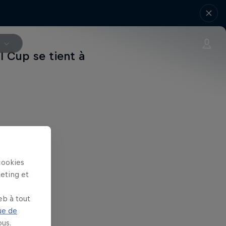
V
l Cup se tient à
cookies
keting et
eb à tout
ue de
us.