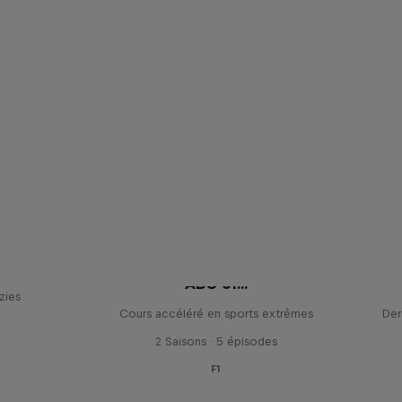
ryce
ABC of...
zies
Cours accéléré en sports extrêmes
Der
2 Saisons · 5 épisodes
F1