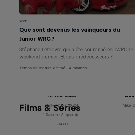
WRC
Que sont devenus les vainqueurs du
Junior WRC ?
Stéphane Lefebvre qui a été couronné en JWRC le
weekend dernier. Et ses prédécesseurs ?
Temps de lecture estimé : 4 minutes
In the Dust
Goi
Films & Séries
Rallye Dakar 2024
Mike C
1 Saison · 2 épisodes
RALLYE