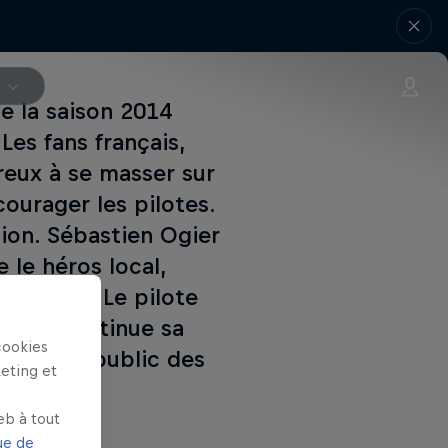
V
e la saison 2014
Les fans français,
reux à se masser sur
courager les pilotes.
tion. Sébastien Ogier
 le héros local,
e de WRC. Le pilote
 Loeb continue sa
cookies
ns à son public des
keting et
eb à tout
ue de