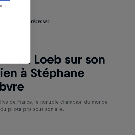
us.
 aussi vous intéresser
stien Loeb sur son
ien à Stéphane
bvre
allye de France, le nonuple champion du monde
du pilote pris sous son aile.