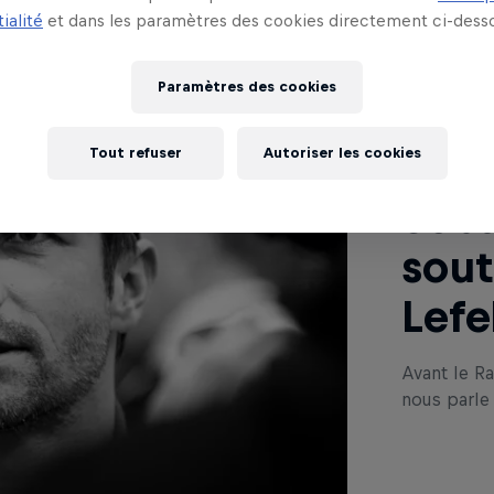
ialité
et dans les paramètres des cookies directement ci-desso
Ceci peut
Paramètres des cookies
Tout refuser
Autoriser les cookies
Séba
sout
Lefe
Avant le R
nous parle 