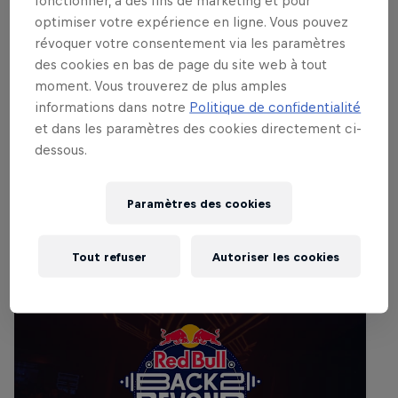
du trap et du hip-hop, avec parmi eux
fonctionner, à des fins de marketing et pour
optimiser votre expérience en ligne. Vous pouvez
Lunice, diplômé de la RBMA 2010 et
révoquer votre consentement via les paramètres
Rockie Fresh, rappeur originaire de
des cookies en bas de page du site web à tout
Chicago. Nous aurons aussi droit à la
moment. Vous trouverez de plus amples
performance de B. Bravo, un autre
informations dans notre
Politique de confidentialité
diplômé de l'Academy.
et dans les paramètres des cookies directement ci-
dessous.
Paramètres des cookies
Événements liés
Tout refuser
Autoriser les cookies