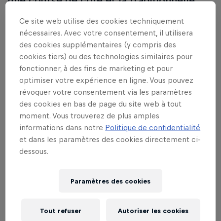
une course de cote et la traditionnelle
balade dans Eisenerz pour se tenir
Ce site web utilise des cookies techniquement
occupé.
nécessaires. Avec votre consentement, il utilisera
des cookies supplémentaires (y compris des
cookies tiers) ou des technologies similaires pour
Participent à cet événement
fonctionner, à des fins de marketing et pour
Jonny Walker
Manuel Lettenbichler
optimiser votre expérience en ligne. Vous pouvez
United Kingdom
Allemagne
révoquer votre consentement via les paramètres
des cookies en bas de page du site web à tout
moment. Vous trouverez de plus amples
informations dans notre
Politique de confidentialité
et dans les paramètres des cookies directement ci-
dessous.
Paramètres des cookies
Tout refuser
Autoriser les cookies