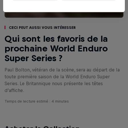
Ceci peut aussi vous intéresser
Qui sont les favoris de la
prochaine World Enduro
Super Series ?
Paul Bolton, vétéran de la scène, sera au départ de la
toute première saison de la World Enduro Super
Series. Le Britannique nous présente les têtes
d’affiche.
Temps de lecture estimé : 4 minutes