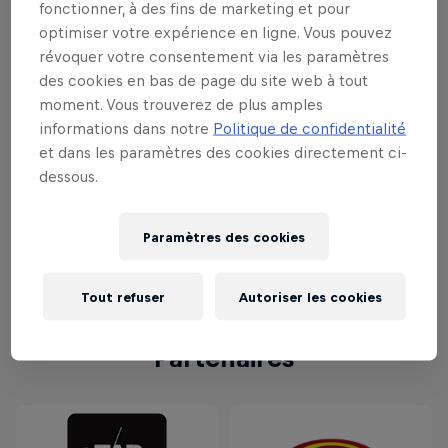
faire preuve des combos les plus
fonctionner, à des fins de marketing et pour
spectaculaires, la concentration était de
optimiser votre expérience en ligne. Vous pouvez
mise auprès des joueurs. Le gagnant ?
révoquer votre consentement via les paramètres
des cookies en bas de page du site web à tout
Takamura de Bruxelles. Il pourra
moment. Vous trouverez de plus amples
représenter notre pays en novembre au
informations dans notre
Politique de confidentialité
cours de la finale mondiale du Red Bull
et dans les paramètres des cookies directement ci-
Kumite qui aura lieu à Paris.
dessous.
En savoir plus
Paramètres des cookies
Nederlands
Tout refuser
Autoriser les cookies
Partenaires