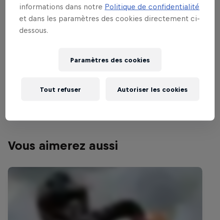
Plus d'infos sur Red Bull Minas Riders
informations dans notre
Politique de confidentialité
2016
et dans les paramètres des cookies directement ci-
dessous.
Nuts and Boltons
Paramètres des cookies
La saison WESS 2019 de Paul Bolton
Films & Séries
1 Saison · 15 épisodes
Tout refuser
Autoriser les cookies
ENDURO
Vous aimerez aussi