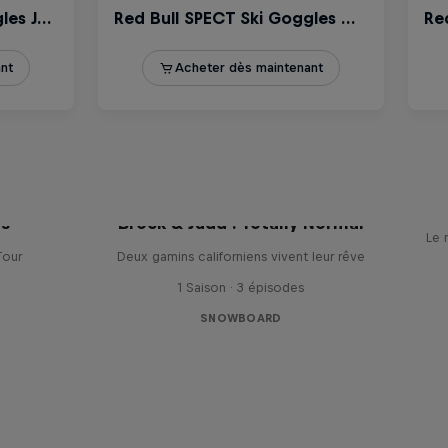
es
Brock & Judd : Totally Normal
Le 
Tour
Deux gamins californiens vivent leur rêve
1 Saison · 3 épisodes
SNOWBOARD