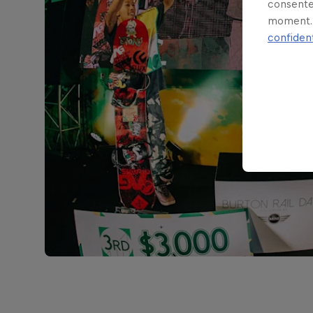
consente
moment. 
confident