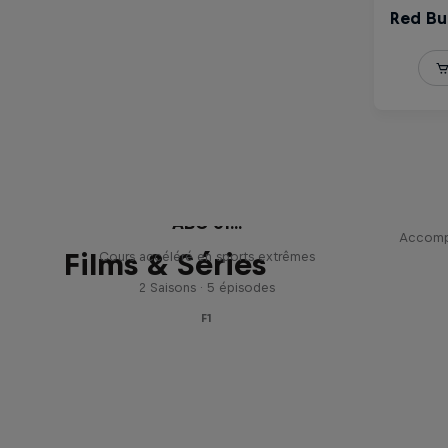
ABC of...
Accomp
Films & Séries
Cours accéléré en sports extrêmes
2 Saisons · 5 épisodes
F1