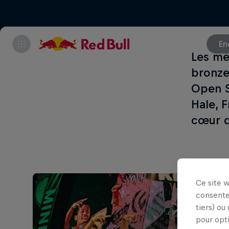
En
Les me
bronze
Open S
Hale, F
cœur d
Ce site 
consente
tiers) ou
pour opt