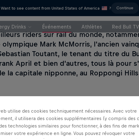
Continue
Want to see content from United States of America
?
ergy Drinks
Événements
Athlètes
Red Bull T
illeurs riders sur rail du monde, notamme
 olympique Mark McMorris, l'ancien vain
ebastian Toutant, le tenant du titre du B
rank April et bien d'autres, tous là pour s
e la capitale nipponne, au Roppongi Hills
web utilise des cookies techniquement nécessaires. Avec votre
Ceci peut
ment, il utilisera des cookies supplémentaires (y compris des 
 des technologies similaires pour fonctionner, à des fins de mar
imiser votre expérience en ligne. Vous pouvez révoquer votre