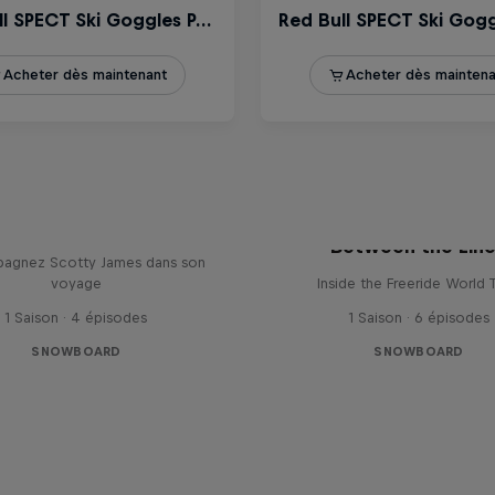
All Day SJ
Between the Lin
agnez Scotty James dans son
voyage
Inside the Freeride World 
1 Saison · 4 épisodes
1 Saison · 6 épisodes
SNOWBOARD
SNOWBOARD