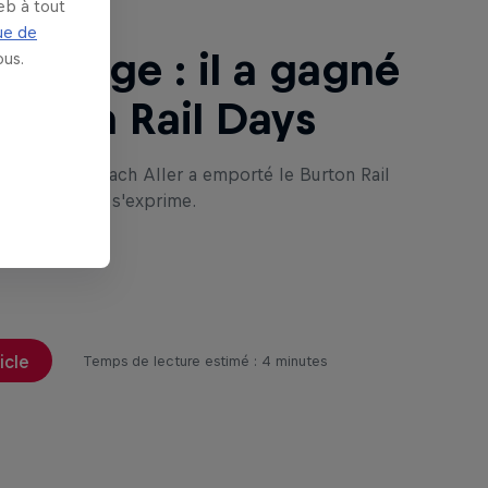
eb à tout
ue de
ignage : il a gagné
us.
Burton Rail Days
se générale, Zach Aller a emporté le Burton Rail
4 à Tokyo. Il s'exprime.
ticle
Temps de lecture estimé : 4 minutes