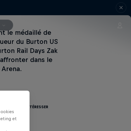
V
nt le médaillé de
queur du Burton US
urton Rail Days Zak
'affronter dans le
 Arena.
 aussi vous intéresser
cookies
keting et