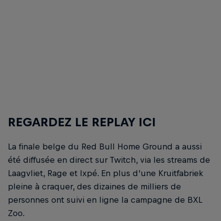
Red Bull Home Ground Belgium 2025
Red B
© Reactiv Media
© Rea
REGARDEZ LE REPLAY ICI
La finale belge du Red Bull Home Ground a aussi
été diffusée en direct sur Twitch, via les streams de
Laagvliet, Rage et Ixpé. En plus d’une Kruitfabriek
pleine à craquer, des dizaines de milliers de
personnes ont suivi en ligne la campagne de BXL
Zoo.