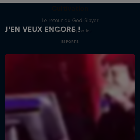
Cultivation
Le retour du God-Slayer
J'EN VEUX ENCORE !
2 Saisons · 6 épisodes
ESPORTS