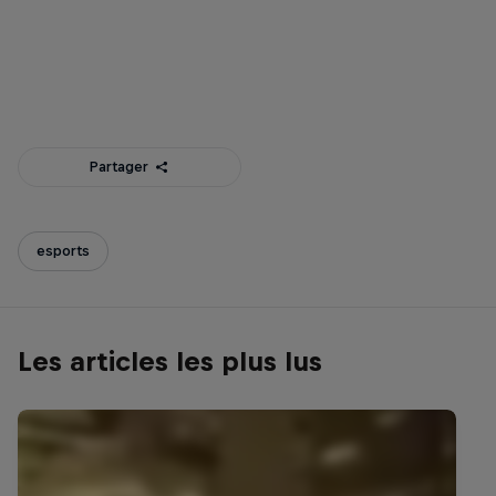
Red Bull Home Ground Belgium 2025
© Reactiv Media
Red Bul
© KREW 
Partager
esports
Les articles les plus lus