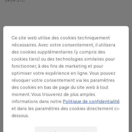
09:09 UTC
Clutch ! L’élite de la scène gaming belge s’est
Ce site web utilise des cookies techniquement
retrouvée à Vilvorde pour la finale nationale du
nécessaires. Avec votre consentement, il utilisera
Red Bull Home Ground, le plus grand tournoi 5v5
des cookies supplémentaires (y compris des
de VALORANT au monde. Après plusieurs semaines
cookies tiers) ou des technologies similaires pour
de qualifications en ligne, quatre équipes belges
fonctionner, à des fins de marketing et pour
se sont retrouvées face à face sur la grande scène.
optimiser votre expérience en ligne. Vous pouvez
révoquer votre consentement via les paramètres
L’équipe BXL Zoo – avec Johnieboy, Madaô,
des cookies en bas de page du site web à tout
RamsZZ, Syratch et Darxcioo (16 ans, mais déjà
moment. Vous trouverez de plus amples
quatre fois meilleur joueur mondial classé sur
informations dans notre
Politique de confidentialité
VALORANT !) – a d’abord éliminé BLX Corp avant de
et dans les paramètres des cookies directement ci-
dessous.
remporter une finale ultra serrée contre Pertinax
Esports. Leur butin ? Des écrans AGON by AOC, des