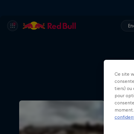
En
Ce site 
consente
tiers) ou
pour opt
consente
moment. 
confident