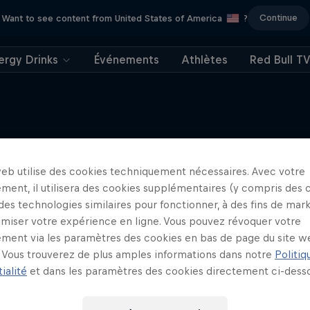
Continue
Want to see content from United States of America
?
ergy Drinks
Événements
Athlètes
Red Bull T
web utilise des cookies techniquement nécessaires. Avec votre
J'EN VEUX ENCORE !
ment, il utilisera des cookies supplémentaires (y compris des 
 des technologies similaires pour fonctionner, à des fins de mar
imiser votre expérience en ligne. Vous pouvez révoquer votre
ment via les paramètres des cookies en bas de page du site w
Vous trouverez de plus amples informations dans notre
Politiq
ialité
et dans les paramètres des cookies directement ci-desso