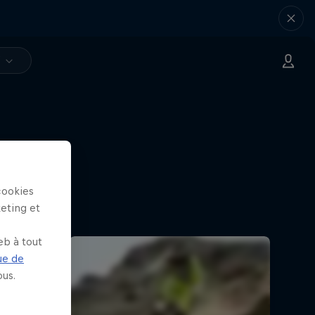
V
cookies
keting et
eb à tout
ue de
us.