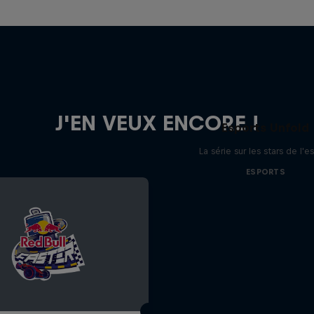
J'EN VEUX ENCORE !
Esports Unfold
La série sur les stars de l'e
ESPORTS