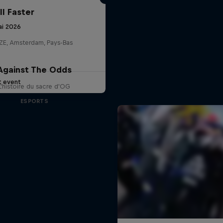
ll Faster
ai 2026
E, Amsterdam, Pays-Bas
Against The Odds
t event
L'histoire du sacre d'OG
ESPORTS