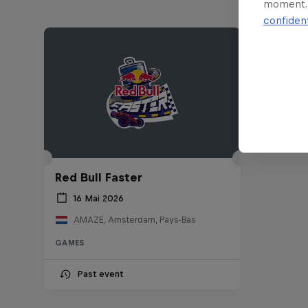
moment. 
confident
Red Bull Faster
16 Mai 2026
AMAZE, Amsterdam, Pays-Bas
GAMES
Past event