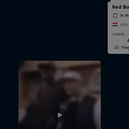
Red Bu
16 M
AMAZ
GAMES
Pas