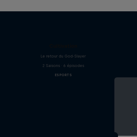
Cultivation
Le retour du God-Slayer
2 Saisons · 6 épisodes
ESPORTS