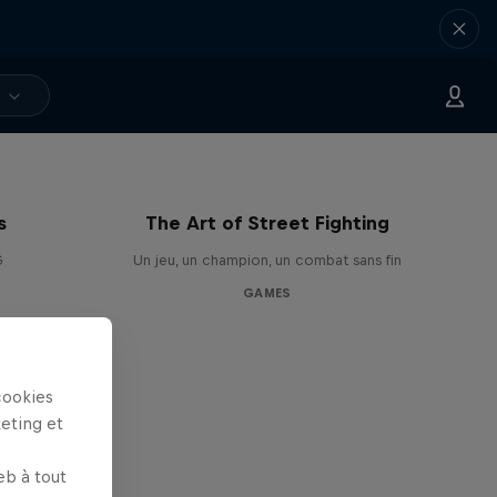
V
s
The Art of Street Fighting
G
Un jeu, un champion, un combat sans fin
GAMES
cookies
keting et
eb à tout