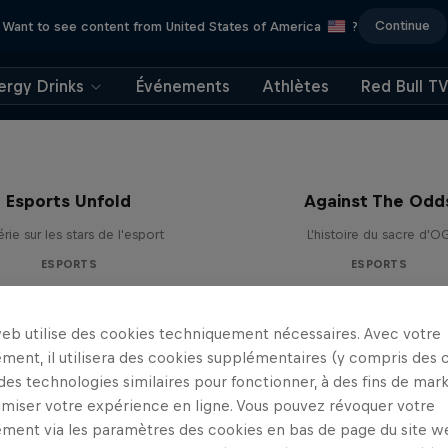
Continue
Want to see content from United States of America
?
ergy Drinks
Événements
Athlètes
Red Bull T
Esports Unfold
Against The Odd
érie sur les stars de l'esport
L'histoire du sacre d'O
ESPORTS
ESPORTS
web utilise des cookies techniquement nécessaires. Avec votre
ment, il utilisera des cookies supplémentaires (y compris des 
 des technologies similaires pour fonctionner, à des fins de mar
imiser votre expérience en ligne. Vous pouvez révoquer votre
ment via les paramètres des cookies en bas de page du site w