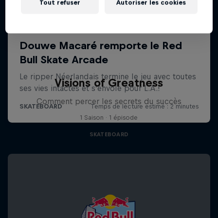
Tout refuser
Autoriser les cookies
Visions of Greatness
Comment percer les secrets du succès
1 Saison · 1 épisode
SKATEBOARD