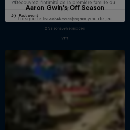
Découvrez l’intimité de la première famille du
VTT
Aaron Gwin's Off Season
VTT
Past event
Lorsque le travail devient synonyme de jeu
2 Saisons · 20 épisodes
2 Saisons · 4 épisodes
VTT
VTT