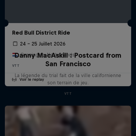
Red Bull District Ride
24 – 25 Juillet 2026
Danny MacAskill : Postcard from
Groningen, Netherlands
San Francisco
VTT
La légende du trial fait de la ville californienne
Voir le replay
son terrain de jeu.
VTT