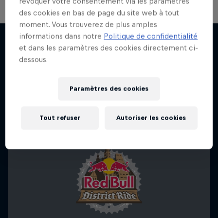
révoquer votre consentement via les paramètres
des cookies en bas de page du site web à tout
moment. Vous trouverez de plus amples
On Track
informations dans notre
Politique de confidentialité
et dans les paramètres des cookies directement ci-
Roulez aux côtés des meilleurs enduristes VTT
dessous.
J'EN VEUX ENCORE !
5 Saisons · 42 épisodes
VTT
Paramètres des cookies
Tout refuser
Autoriser les cookies