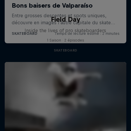
Field Day
Inside the lives of pro skateboarders
1 Saison · 2 épisodes
SKATEBOARD