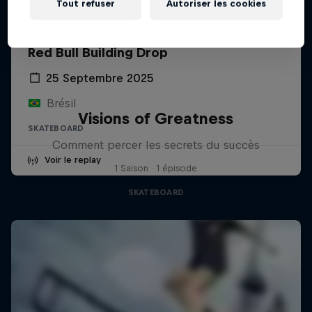
Tout refuser
Autoriser les cookies
Red Bull Building Drop
25 Septembre 2025
Brésil
Visions of Greatness
SKATEBOARD
Comment percer les secrets du succès
Voir le replay
1 Saison · 1 épisode
SKATEBOARD