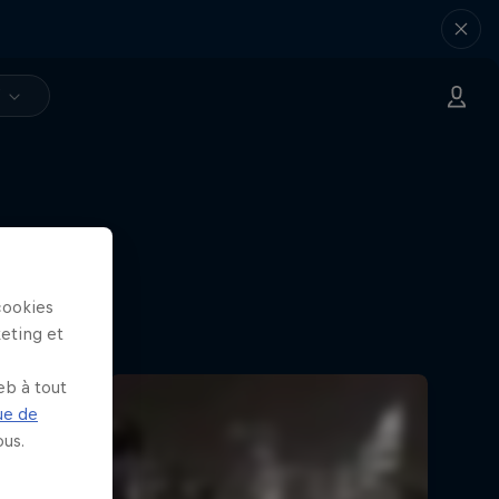
V
cookies
keting et
eb à tout
ue de
us.