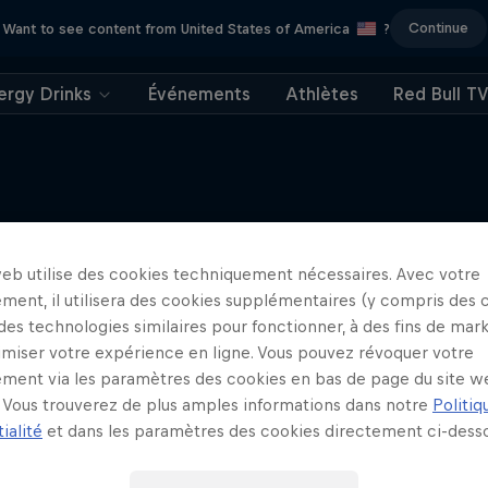
Continue
Want to see content from United States of America
?
ergy Drinks
Événements
Athlètes
Red Bull T
 Warner’s Wild Rides
 quatre continents, une aventure
J'EN VEUX ENCORE !
web utilise des cookies techniquement nécessaires. Avec votre
unique
ment, il utilisera des cookies supplémentaires (y compris des 
1 Saison · 3 épisodes
 des technologies similaires pour fonctionner, à des fins de mar
imiser votre expérience en ligne. Vous pouvez révoquer votre
EXPLORATION
ment via les paramètres des cookies en bas de page du site w
Vous trouverez de plus amples informations dans notre
Politiq
ialité
et dans les paramètres des cookies directement ci-desso