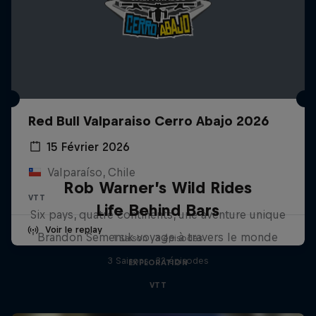
Red Bull Valparaiso Cerro Abajo 2026
15 Février 2026
Valparaíso, Chile
Rob Warner’s Wild Rides
VTT
Life Behind Bars
Six pays, quatre continents, une aventure unique
Voir le replay
Brandon Semenuk voyage à travers le monde
1 Saison · 3 épisodes
3 Saisons · 32 épisodes
EXPLORATION
VTT