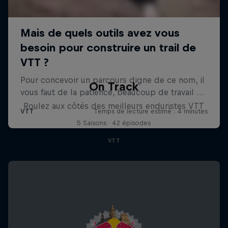
On Track
Roulez aux côtés des meilleurs enduristes VTT
5 Saisons · 42 épisodes
VTT