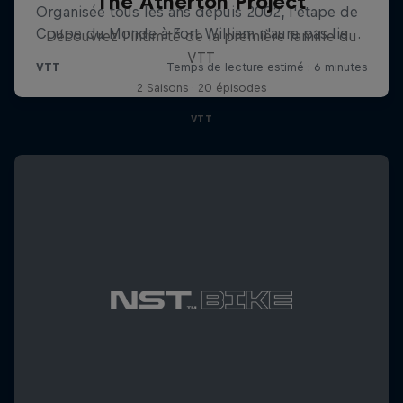
The Atherton Project
Découvrez l’intimité de la première famille du
VTT
2 Saisons · 20 épisodes
VTT