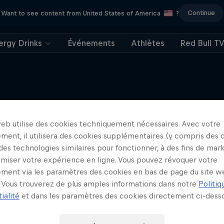
Continue
Want to see content from United States of America
?
ergy Drinks
Événements
Athlètes
Red Bull T
web utilise des cookies techniquement nécessaires. Avec votre
J'EN VEUX ENCORE !
ment, il utilisera des cookies supplémentaires (y compris des 
 des technologies similaires pour fonctionner, à des fins de mar
imiser votre expérience en ligne. Vous pouvez révoquer votre
ment via les paramètres des cookies en bas de page du site w
Vous trouverez de plus amples informations dans notre
Politiq
ialité
et dans les paramètres des cookies directement ci-desso