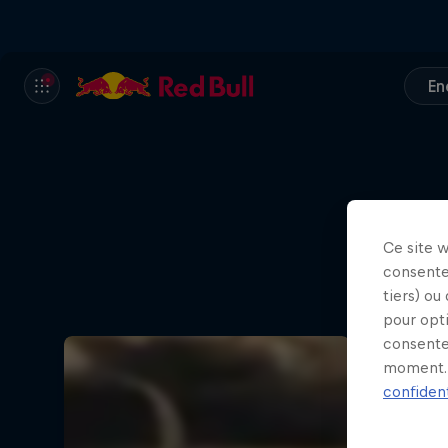
En
Ce site 
consente
tiers) ou
pour opt
consente
moment. 
confident