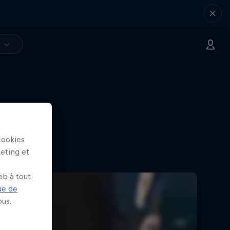
V
cookies
keting et
eb à tout
ue de
us.