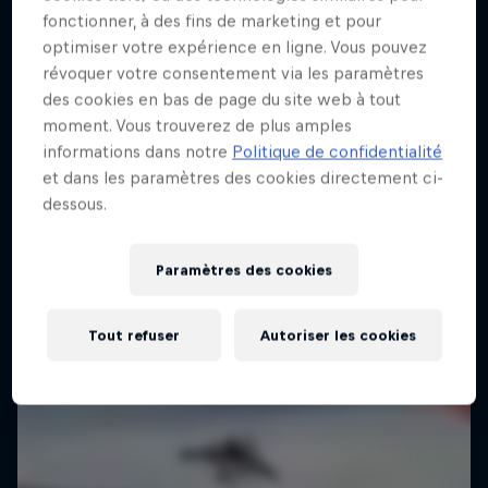
ABC of...
fonctionner, à des fins de marketing et pour
Accompagnez Scotty James dans son voyage
optimiser votre expérience en ligne. Vous pouvez
Cours accéléré en sports extrêmes
1 Saison · 4 épisodes
révoquer votre consentement via les paramètres
des cookies en bas de page du site web à tout
2 Saisons · 5 épisodes
SNOWBOARD
moment. Vous trouverez de plus amples
F1
informations dans notre
Politique de confidentialité
et dans les paramètres des cookies directement ci-
dessous.
Paramètres des cookies
Tout refuser
Autoriser les cookies