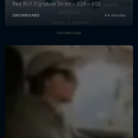
Le making of du plus grand film de sports
extrêmes
1 Saison · 6 épisodes
SNOWBOARD