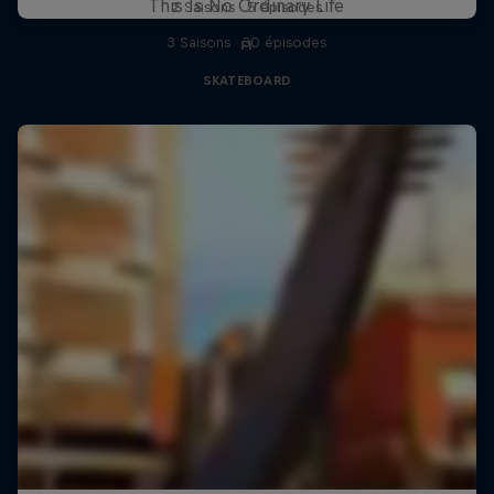
This Is No Ordinary Life
2 Saisons · 5 épisodes
3 Saisons · 30 épisodes
F1
SKATEBOARD