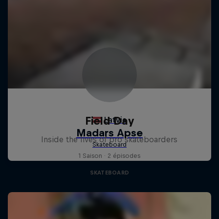
Field Day
Inside the lives of pro skateboarders
1 Saison · 2 épisodes
SKATEBOARD