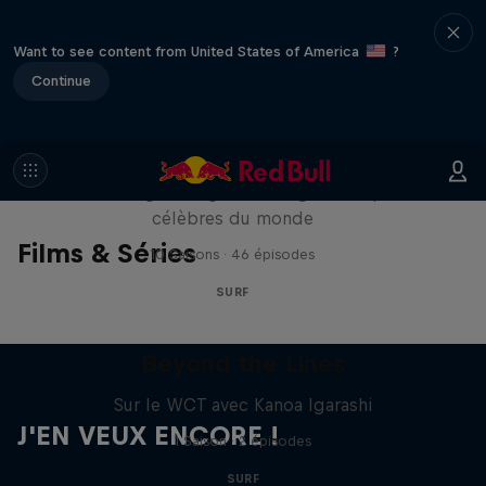
Want to see content from United States of America
?
Continue
Surf Sessions
À l’abordage des grandes vagues les plus
célèbres du monde
Films & Séries
10 Saisons · 46 épisodes
SURF
Beyond the Lines
Sur le WCT avec Kanoa Igarashi
J'EN VEUX ENCORE !
1 Saison · 2 épisodes
SURF