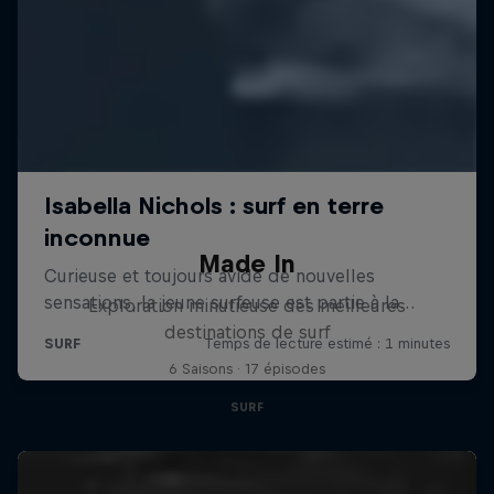
Made In
Exploration minutieuse des meilleures
destinations de surf
6 Saisons · 17 épisodes
SURF