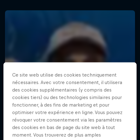
Ce site web utilise des cookies techniquement
nécessaires. Avec votre consentement, il utilisera
des cookies supplémentaires (y compris des
cookies tiers) ou des technologies similaires pour
fonctionner, à des fins de marketing et pour
optimiser votre expérience en ligne. Vous pouvez
révoquer votre consentement via les paramètres
des cookies en bas de page du site web à tout
moment. Vous trouverez de plus amples
Surf Sessions