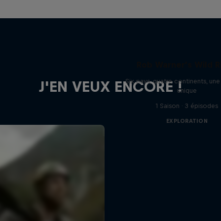
Rob Warner’s Wild R
Six pays, quatre continents, un
J'EN VEUX ENCORE !
unique
1 Saison · 3 épisodes
EXPLORATION