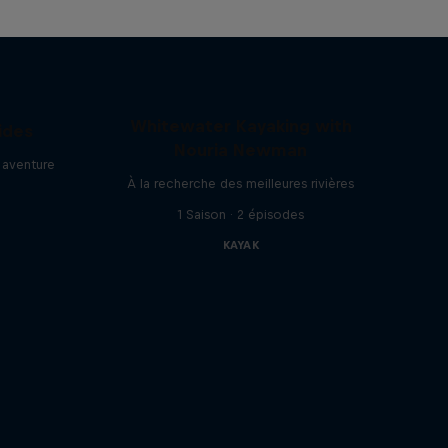
Whitewater Kayaking with
ides
Nouria Newman
e aventure
À la recherche des meilleures rivières
1 Saison · 2 épisodes
KAYAK