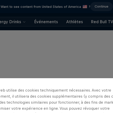
Continue
Want to see content from United States of America
?
ergy Drinks
Événements
Athlètes
Red Bull T
web utilise des cookies techniquement nécessaires. Avec votre
ment, il utilisera des cookies supplémentaires (y compris des 
 des technologies similaires pour fonctionner, à des fins de mar
imiser votre expérience en ligne. Vous pouvez révoquer votre