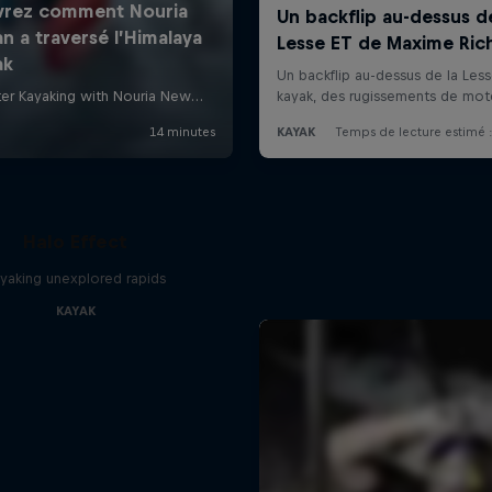
Halo Effect
yaking unexplored rapids
KAYAK