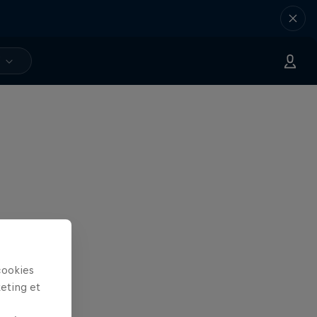
V
cookies
keting et