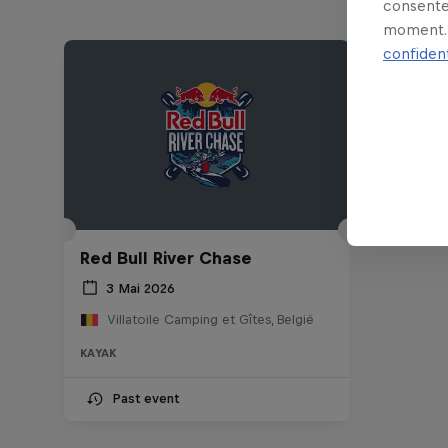
consente
moment. 
confident
Red Bull River Chase
3 Mai 2026
Villatoile Camping et Gîtes, België
KAYAK
Past event