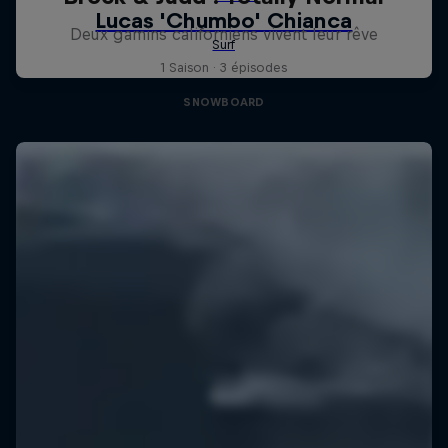
Deux gamins californiens vivent leur rêve
1 Saison · 3 épisodes
SNOWBOARD