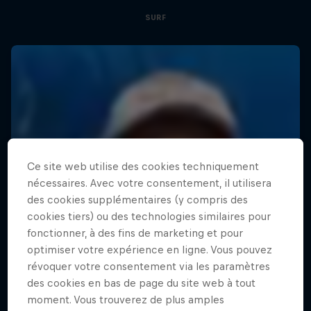
SURF
Ce site web utilise des cookies techniquement
nécessaires. Avec votre consentement, il utilisera
des cookies supplémentaires (y compris des
cookies tiers) ou des technologies similaires pour
fonctionner, à des fins de marketing et pour
optimiser votre expérience en ligne. Vous pouvez
révoquer votre consentement via les paramètres
des cookies en bas de page du site web à tout
moment. Vous trouverez de plus amples